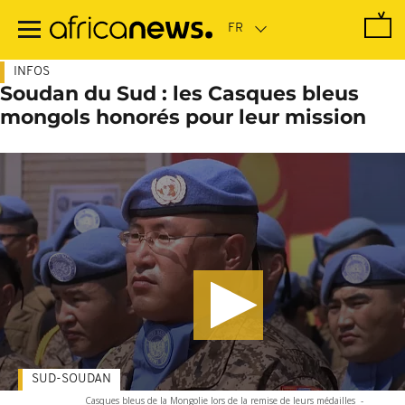
Passer
au
contenu
principal
INFOS
Soudan du Sud : les Casques bleus
mongols honorés pour leur mission
SUD-SOUDAN
Casques bleus de la Mongolie lors de la remise de leurs médailles
-