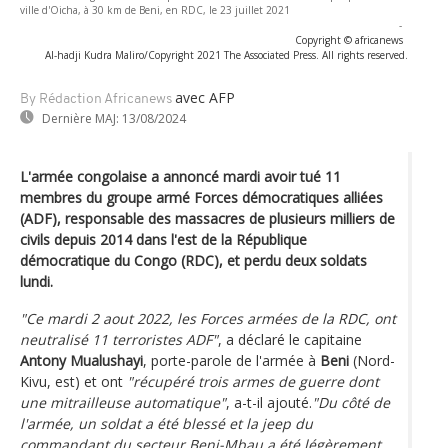
ville d'Oicha, à 30 km de Beni, en RDC, le 23 juillet 2021
-
Copyright © africanews
Al-hadji Kudra Maliro/Copyright 2021 The Associated Press. All rights reserved.
avec AFP
By Rédaction Africanews
Dernière MAJ:
13/08/2024
L'armée congolaise a annoncé mardi avoir tué 11
membres du groupe armé Forces démocratiques alliées
(ADF), responsable des massacres de plusieurs milliers de
civils depuis 2014 dans l'est de la République
démocratique du Congo (RDC), et perdu deux soldats
lundi.
"Ce mardi 2 aout 2022, les Forces armées de la RDC, ont
neutralisé 11 terroristes ADF"
, a déclaré le capitaine
Antony Mualushayi
, porte-parole de l'armée à
Beni
(Nord-
Kivu, est) et ont
"récupéré trois armes de guerre dont
une mitrailleuse automatique"
, a-t-il ajouté.
"Du côté de
l'armée, un soldat a été blessé et la jeep du
commandant du secteur Beni-Mbau a été légèrement