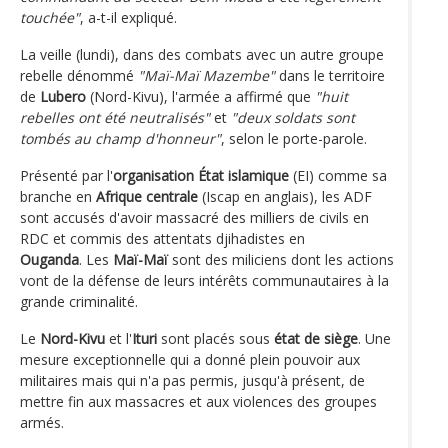
touchée"
, a-t-il expliqué.
La veille (lundi), dans des combats avec un autre groupe
rebelle dénommé
"Maï-Maï Mazembe"
dans le territoire
de
Lubero
(Nord-Kivu), l'armée a affirmé que
"huit
rebelles ont été neutralisés"
et
"deux soldats sont
tombés au champ d'honneur"
, selon le porte-parole.
Présenté par l'
organisation État islamique
(EI) comme sa
branche en
Afrique centrale
(Iscap en anglais), les ADF
sont accusés d'avoir massacré des milliers de civils en
RDC et commis des attentats djihadistes en
Ouganda
. Les
Maï-Maï
sont des miliciens dont les actions
vont de la défense de leurs intérêts communautaires à la
grande criminalité.
Le
Nord-Kivu
et l'
Ituri
sont placés sous
état de siège
. Une
mesure exceptionnelle qui a donné plein pouvoir aux
militaires mais qui n'a pas permis, jusqu'à présent, de
mettre fin aux massacres et aux violences des groupes
armés.