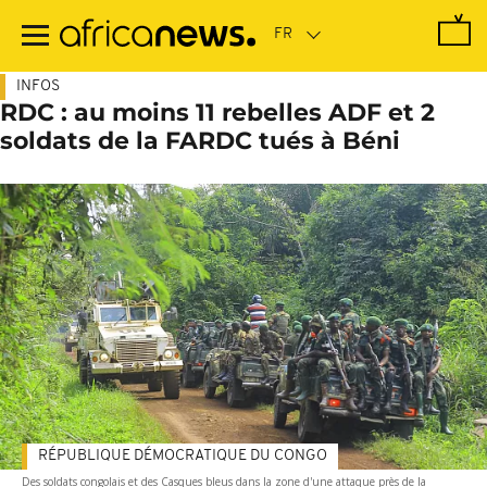
Passer
au
contenu
principal
INFOS
RDC : au moins 11 rebelles ADF et 2
soldats de la FARDC tués à Béni
RÉPUBLIQUE DÉMOCRATIQUE DU CONGO
Des soldats congolais et des Casques bleus dans la zone d'une attaque près de la