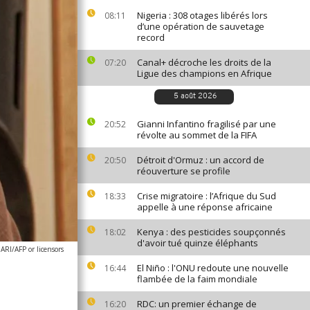
Nigeria : 308 otages libérés lors
08:11
d’une opération de sauvetage
record
Canal+ décroche les droits de la
07:20
Ligue des champions en Afrique
5 août 2026
Gianni Infantino fragilisé par une
20:52
révolte au sommet de la FIFA
Détroit d'Ormuz : un accord de
20:50
réouverture se profile
Crise migratoire : l’Afrique du Sud
18:33
appelle à une réponse africaine
Kenya : des pesticides soupçonnés
18:02
d'avoir tué quinze éléphants
/AFP or licensors
El Niño : l'ONU redoute une nouvelle
16:44
flambée de la faim mondiale
RDC: un premier échange de
16:20