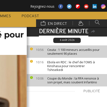
Rejoignez-nous
AMMES
PODCAST
EN DIRECT
DERNIÈRE MINUTE
é pour
6 août 2026
Ceuta : 1 100 mineurs accueillis pour
10:56
seulement 90 places
Ebola en RDC : le chef de l'OMS à
10:16
Kinshasa pour rencontrer
Tshisekedi
Coupe du Monde : la FIFA renonce à
10:06
son projet, mais soutient Infantino
PUBLICITÉ