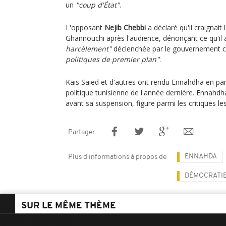
un
"coup d'État"
.
L'opposant
Nejib Chebbi
a déclaré qu'il craignait
Ghannouchi après l'audience, dénonçant ce qu'il
harcèlement"
déclenchée par le gouvernement 
politiques de premier plan"
.
Kais Saied et d'autres ont rendu Ennahdha en par
politique tunisienne de l'année dernière. Ennahdh
avant sa suspension, figure parmi les critiques les
Partager
ENNAHDA
Plus d'informations à propos de
DÉMOCRATI
SUR LE MÊME THÈME