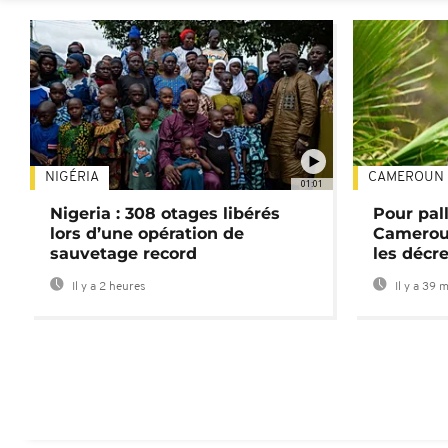
NIGÉRIA
CAMEROUN
01:01
Nigeria : 308 otages libérés
Pour pal
lors d’une opération de
Cameroun
sauvetage record
les décre
Il y a 2 heures
Il y a 39 