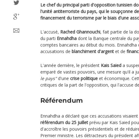
Le chef du principal parti d'opposition tunisien do
l'unité antiterroriste du pays, qui le soupçonne d
financement du terrorisme par le biais d'une assoc
L'accusé,
Rached Ghannouchi
, fait partie de la
du parti
Ennahdha
dont la Banque centrale du pay
comptes bancaires au début du mois. Ennahdha 
accusations de
blanchiment d'argent
et de
finan
L'année dernière, le président
Kais Saied
a suspen
emparé de vastes pouvoirs, une mesure qu'il a j
le pays"
d'une
crise politique
et économique. Cett
critiques de la part de l'opposition, qui l'accuse de
Référendum
Ennahdha a déclaré que ces accusations visaient 
référendum du 25 juillet
prévu par Kais Saied po
d'accroître les pouvoirs présidentiels et de rédui
Premier ministre. Les détracteurs du président aff