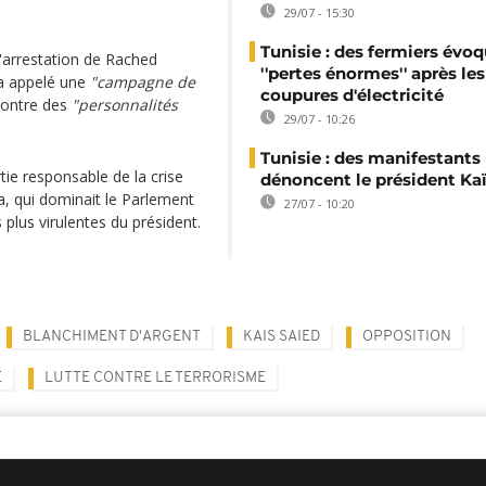
29/07 - 15:30
Tunisie : des fermiers évo
 l'arrestation de Rached
''pertes énormes'' après les
 a appelé une
"campagne de
coupures d'électricité
contre des
"personnalités
29/07 - 10:26
Tunisie : des manifestants
tie responsable de la crise
dénoncent le président Kaï
a, qui dominait le Parlement
27/07 - 10:20
 plus virulentes du président.
BLANCHIMENT D'ARGENT
KAIS SAIED
OPPOSITION
E
LUTTE CONTRE LE TERRORISME