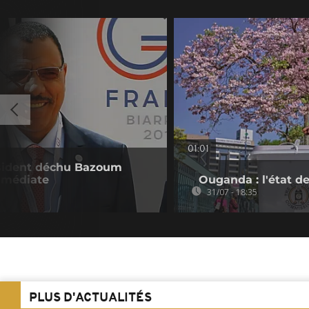
01:01
résident déchu Bazoum
immédiate
Ouganda : l'état de
31/07 - 18:35
PLUS D'ACTUALITÉS