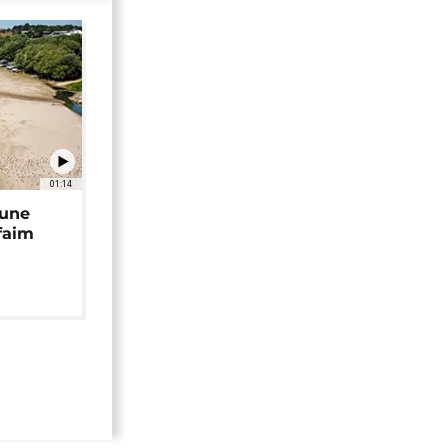
01:14
 une
faim