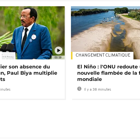
CHANGEMENT CLIMATIQUE
00:59
lier son absence du
El Niño : l'ONU redoute
, Paul Biya multiplie
nouvelle flambée de la 
ts
mondiale
minutes
Il y a 38 minutes