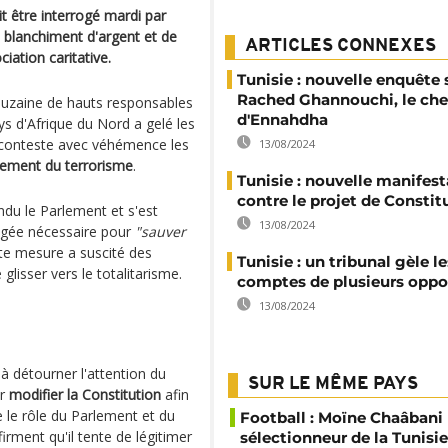
it être interrogé mardi par
e blanchiment d'argent et de
ARTICLES CONNEXES
iation caritative.
Tunisie : nouvelle enquête 
Rached Ghannouchi, le che
 douzaine de hauts responsables
d'Ennahdha
s d'Afrique du Nord a gelé les
conteste avec véhémence les
13/08/2024
cement du terrorisme
.
Tunisie : nouvelle manifest
contre le projet de Constit
du le Parlement et s'est
13/08/2024
ugée nécessaire pour
"sauver
e mesure a suscité des
Tunisie : un tribunal gèle le
 glisser vers le totalitarisme.
comptes de plusieurs oppo
13/08/2024
à détourner l'attention du
SUR LE MÊME PAYS
ur
modifier la Constitution
afin
re le rôle du Parlement et du
Football : Moïne Chaâban
irment qu'il tente de légitimer
sélectionneur de la Tunisie