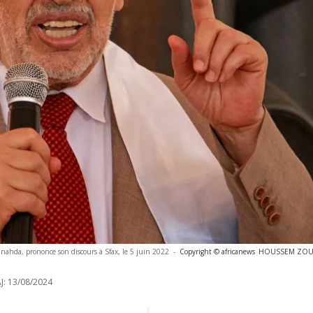
nahda, prononce son discours à Sfax, le 5 juin 2022
-
Copyright © africanews
HOUSSEM ZOUARI
J:
13/08/2024