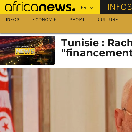
Passer
INFO
au
contenu
INFOS
ECONOMIE
SPORT
CULTURE
principal
Tunisie : Ra
"financement