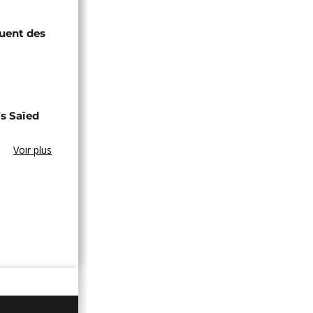
quent des
s Saïed
Voir plus