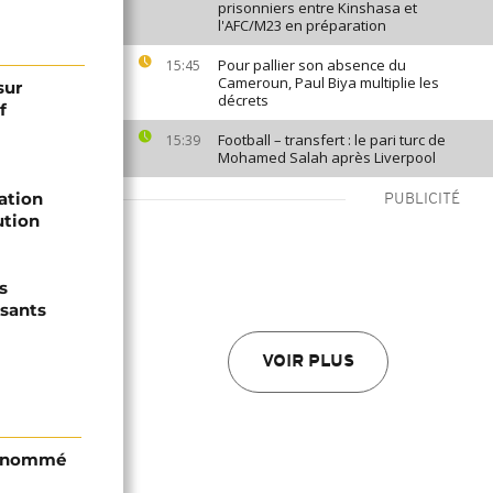
prisonniers entre Kinshasa et
l'AFC/M23 en préparation
Pour pallier son absence du
15:45
Cameroun, Paul Biya multiplie les
sur
décrets
f
Football – transfert : le pari turc de
15:39
Mohamed Salah après Liverpool
ation
PUBLICITÉ
ution
s
sants
VOIR PLUS
i nommé