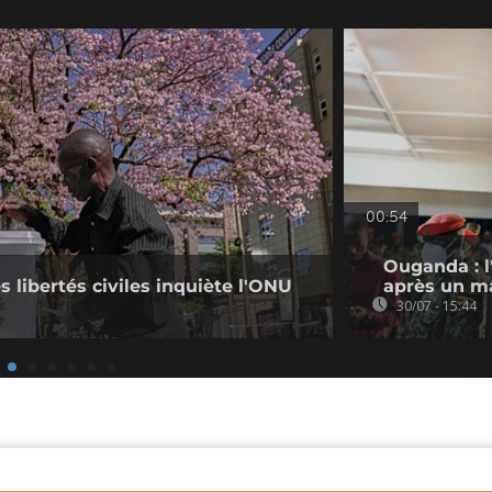
00:54
Ouganda : l
s libertés civiles inquiète l'ONU
après un ma
30/07 - 15:44