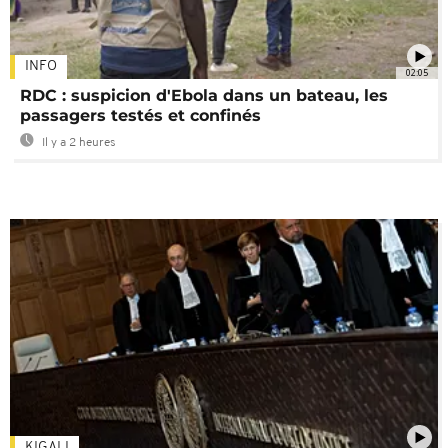
INFO
02:05
RDC : suspicion d'Ebola dans un bateau, les
passagers testés et confinés
Il y a 2 heures
KIGALI