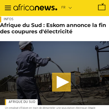
Passer
au
contenu
principal
INFOS
Afrique du Sud : Eskom annonce la fin
des coupures d'électricité
AFRIQUE DU SUD
Un employé d'Eskom en train de démanteler une sous-station électrique illégale