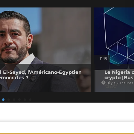
11:19
l El-Sayed, l’Américano-Égyptien
Le Nigeria 
émocrates ?
crypto [Bus
Il y a 20 heures