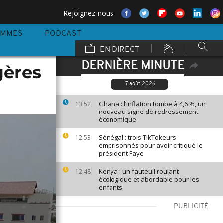
Rejoignez-nous
AMMES
PODCAST
EN DIRECT
DERNIÈRE MINUTE
gères
7 août 2026
Ghana : l’inflation tombe à 4,6 %, un
13:52
nouveau signe de redressement
économique
Sénégal : trois TikTokeurs
12:53
emprisonnés pour avoir critiqué le
président Faye
Kenya : un fauteuil roulant
12:48
écologique et abordable pour les
enfants
PUBLICITÉ