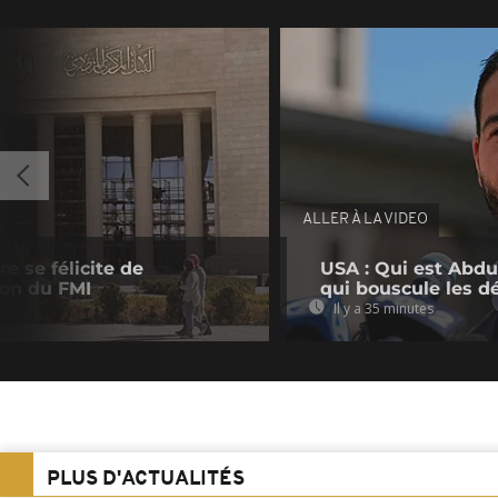
ALLER À LA VIDEO
e se félicite de
USA : Qui est Abdu
ion du FMI
qui bouscule les d
Il y a 35 minutes
PLUS D'ACTUALITÉS