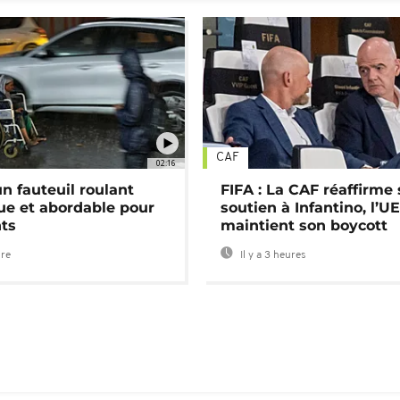
CAF
02:16
n fauteuil roulant
FIFA : La CAF réaffirme
ue et abordable pour
soutien à Infantino, l’U
nts
maintient son boycott
ure
Il y a 3 heures