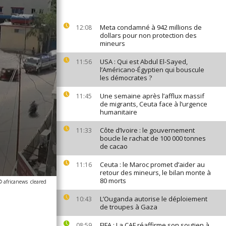
Meta condamné à 942 millions de
12:08
dollars pour non protection des
mineurs
USA : Qui est Abdul El-Sayed,
11:56
l’Américano-Égyptien qui bouscule
les démocrates ?
Une semaine après l’afflux massif
11:45
de migrants, Ceuta face à l’urgence
humanitaire
Côte d’Ivoire : le gouvernement
11:33
boucle le rachat de 100 000 tonnes
de cacao
Ceuta : le Maroc promet d’aider au
11:16
retour des mineurs, le bilan monte à
80 morts
© africanews
cleared
L’Ouganda autorise le déploiement
10:43
de troupes à Gaza
FIFA : La CAF réaffirme son soutien à
08:59