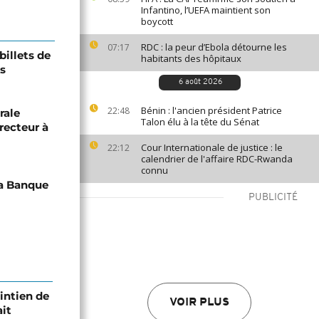
Infantino, l’UEFA maintient son
boycott
RDC : la peur d’Ebola détourne les
07:17
billets de
habitants des hôpitaux
s
6 août 2026
Bénin : l'ancien président Patrice
22:48
rale
Talon élu à la tête du Sénat
irecteur à
Cour Internationale de justice : le
22:12
calendrier de l'affaire RDC-Rwanda
connu
la Banque
PUBLICITÉ
intien de
VOIR PLUS
ait