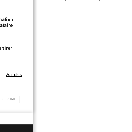
malien
alaire
 tirer
Voir plus
RICAINE