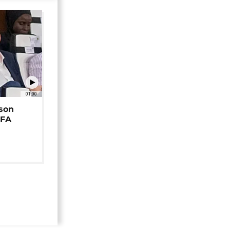
01:00
 son
EFA