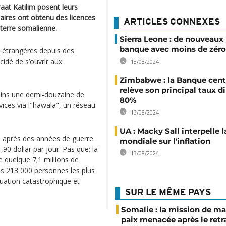
aat Katilim posent leurs
aires ont obtenu des licences
ARTICLES CONNEXES
 terre somalienne.
Sierra Leone : de nouveaux 
banque avec moins de zéro
s étrangères depuis des
cidé de s’ouvrir aux
13/08/2024
Zimbabwe : la Banque cent
relève son principal taux d
oins une demi-douzaine de
80%
ices via l"hawala", un réseau
13/08/2024
UA : Macky Sall interpelle 
ls après des années de guerre.
mondiale sur l'inflation
90 dollar par jour. Pas que; la
13/08/2024
e quelque 7;1 millions de
es 213 000 personnes les plus
uation catastrophique et
SUR LE MÊME PAYS
Somalie : la mission de ma
paix menacée après le retr