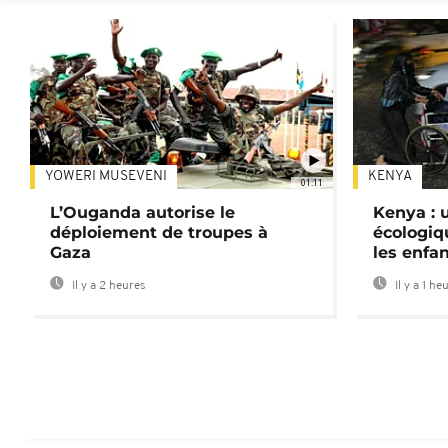
YOWERI MUSEVENI
KENYA
01:11
L’Ouganda autorise le
Kenya : u
déploiement de troupes à
écologiq
Gaza
les enfa
Il y a 2 heures
Il y a 1 he