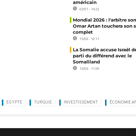
américain
03/07 - 14:22
Mondial 2026 : l'arbitre so
Omar Artan touchera son s
complet
15/06 - 10:11
La Somalie accuse Israël de
parti du différend avec le
Somaliland
15/06 - 11:09
EGYPTE
TURQUIE
INVESTISSEMENT
ÉCONOMIE AF