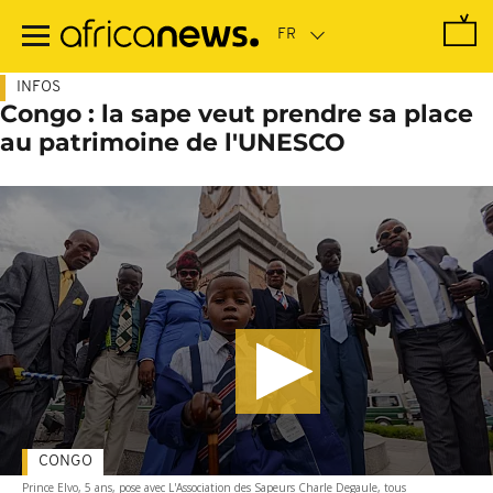
Passer
au
contenu
principal
INFOS
Congo : la sape veut prendre sa place
au patrimoine de l'UNESCO
CONGO
Prince Elvo, 5 ans, pose avec L'Association des Sapeurs Charle Degaule, tous