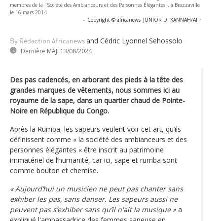
membres de la "Société des Ambianceurs et des Personnes Élégantes", à Brazzaville
le 16 mars 2014
-
Copyright © africanews
JUNIOR D. KANNAH/AFP
and Cédric Lyonnel Sehossolo
By Rédaction Africanews
Dernière MAJ:
13/08/2024
Des pas cadencés, en arborant des pieds à la tête des
grandes marques de vêtements, nous sommes ici au
royaume de la sape, dans un quartier chaud de Pointe-
Noire en République du Congo.
Après la Rumba, les sapeurs veulent voir cet art, qu’ils
définissent comme « la société des ambianceurs et des
personnes élégantes « être inscrit au patrimoine
immatériel de l’humanité, car ici, sape et rumba sont
comme bouton et chemise.
« Aujourd’hui un musicien ne peut pas chanter sans
exhiber les pas, sans danser. Les sapeurs aussi ne
peuvent pas s’exhiber sans qu’il n'ait la musique »
a
expliqué l'ambassadrice des femmes sapeuse en