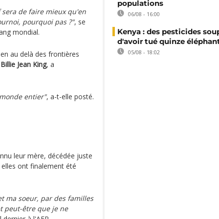
populations
 sera de faire mieux qu'en
06/08 - 16:00
tournoi, pourquoi pas ?"
, se
Kenya : des pesticides so
rang mondial.
d'avoir tué quinze éléphan
05/08 - 18:02
en au delà des frontières
,
Billie Jean King
, a
e monde entier"
, a-t-elle posté.
onnu leur mère, décédée juste
 elles ont finalement été
et ma soeur, par des familles
t peut-être que je ne
il dernier à l'AFP.