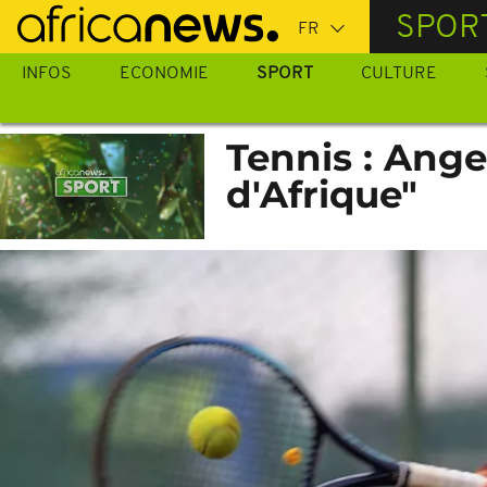
Passer
SPOR
au
contenu
INFOS
ECONOMIE
SPORT
CULTURE
principal
Tennis : Ange
d'Afrique"