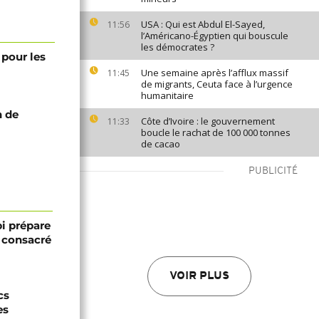
USA : Qui est Abdul El-Sayed,
11:56
l’Américano-Égyptien qui bouscule
les démocrates ?
 pour les
Une semaine après l’afflux massif
11:45
de migrants, Ceuta face à l’urgence
humanitaire
n de
Côte d’Ivoire : le gouvernement
11:33
boucle le rachat de 100 000 tonnes
de cacao
PUBLICITÉ
bi prépare
 consacré
VOIR PLUS
cs
es