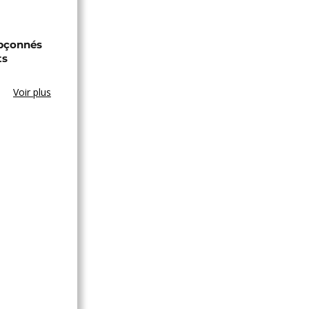
upçonnés
ts
Voir plus