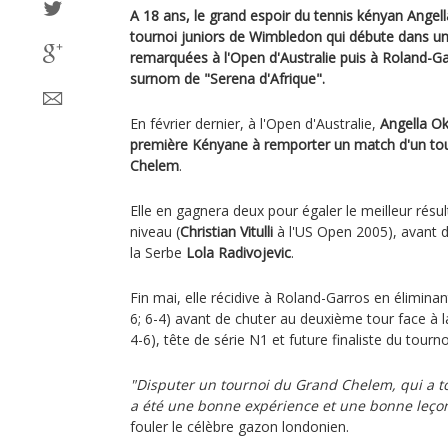
A 18 ans, le grand espoir du tennis kényan Angella
tournoi juniors de Wimbledon qui débute dans u
remarquées à l'Open d'Australie puis à Roland-Garr
surnom de "Serena d'Afrique".
En février dernier, à l'Open d'Australie,
Angella Ok
première Kényane à remporter un match d'un tou
Chelem
.
Elle en gagnera deux pour égaler le meilleur rés
niveau (
Christian Vitulli
à l'US Open 2005), avant d
la Serbe
Lola Radivojevic
.
Fin mai, elle récidive à Roland-Garros en élimina
6; 6-4) avant de chuter au deuxième tour face à 
4-6), tête de série N1 et future finaliste du tourno
"Disputer un tournoi du Grand Chelem, qui a t
a été une bonne expérience et une bonne leçon
fouler le célèbre gazon londonien.