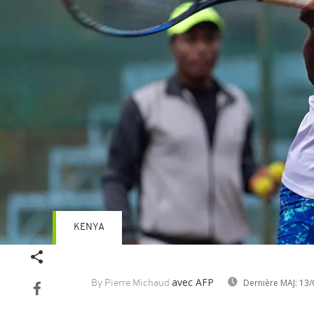
KENYA
avec AFP
Dernière MAJ:
13/
By Pierre Michaud