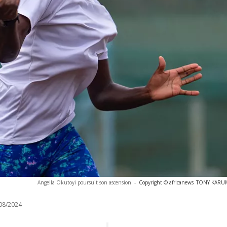
Angella Okutoyi poursuit son ascension
-
Copyright © africanews
TONY KARUMB
08/2024