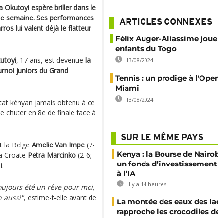
 Okutoyi espère briller dans le
ne semaine. Ses performances
ARTICLES CONNEXES
os lui valent déjà le flatteur
Félix Auger-Aliassime joue
enfants du Togo
utoyi
, 17 ans, est devenue
la
13/08/2024
rnoi juniors du Grand
Tennis : un prodige à l'Ope
Miami
13/08/2024
ultat kényan jamais obtenu à ce
e chuter en 8e de finale face à
SUR LE MÊME PAYS
nt la Belge
Amelie Van Impe
(7-
Kenya : la Bourse de Nairo
la Croate
Petra Marcinko
(2-6;
un fonds d’investissement
i.
à l’IA
Il y a 14 heures
oujours été un rêve pour moi,
 aussi"
, estime-t-elle avant de
La montée des eaux des la
rapproche les crocodiles d