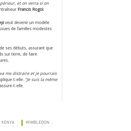
périeur, et on verra si on
entraîneur
Francis Rogoi
.
yi
veut devenir un modèle
ssues de familles modestes
 de ses débuts, assurant que
 sur terre, de faire
ures.
va me distraire et je pourrais
xplique-t-elle:
"Je suis la même
 assure-t-elle.
KENYA
WIMBLEDON