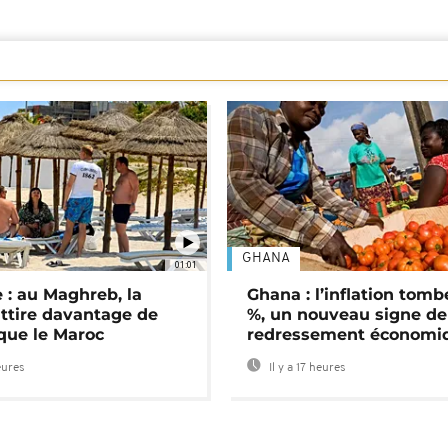
GHANA
01:01
 : au Maghreb, la
Ghana : l’inflation tomb
attire davantage de
%, un nouveau signe de
 que le Maroc
redressement économi
eures
Il y a 17 heures