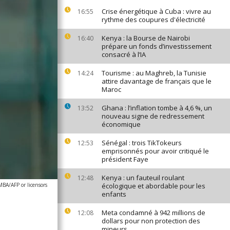
Crise énergétique à Cuba : vivre au
16:55
rythme des coupures d'électricité
Kenya : la Bourse de Nairobi
16:40
prépare un fonds d’investissement
consacré à l’IA
Tourisme : au Maghreb, la Tunisie
14:24
attire davantage de français que le
Maroc
Ghana : l’inflation tombe à 4,6 %, un
13:52
nouveau signe de redressement
économique
Sénégal : trois TikTokeurs
12:53
emprisonnés pour avoir critiqué le
président Faye
Kenya : un fauteuil roulant
12:48
A/AFP or licensors
écologique et abordable pour les
enfants
Meta condamné à 942 millions de
12:08
dollars pour non protection des
mineurs