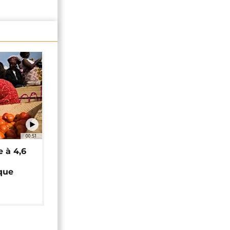
00:51
e à 4,6
que