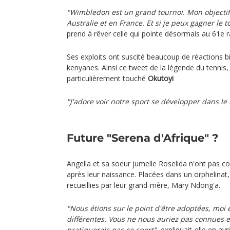
"Wimbledon est un grand tournoi. Mon objectif
Australie et en France. Et si je peux gagner le 
prend à rêver celle qui pointe désormais au 61e 
Ses exploits ont suscité beaucoup de réactions bi
kenyanes. Ainsi ce tweet de la légende du tennis
particulièrement touché
Okutoyi
"J'adore voir notre sport se développer dans l
Future "Serena d'Afrique" ?
Angella et sa soeur jumelle Roselida n'ont pas c
après leur naissance. Placées dans un orphelinat,
recueillies par leur grand-mère, Mary Ndong'a.
"Nous étions sur le point d'être adoptées, moi 
différentes. Vous ne nous auriez pas connues e
pratiquerais pas ce sport"
, expliquait-elle en avr