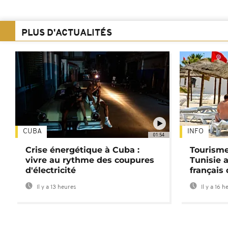
PLUS D'ACTUALITÉS
CUBA
INFO
01:54
Crise énergétique à Cuba :
Tourisme
vivre au rythme des coupures
Tunisie 
d'électricité
français
Il y a 13 heures
Il y a 16 h