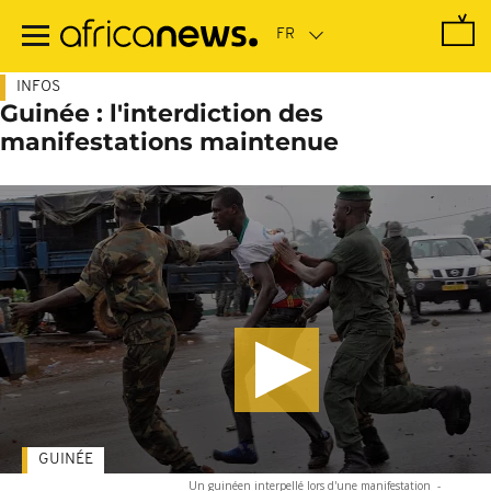
Passer
au
contenu
principal
INFOS
Guinée : l'interdiction des
manifestations maintenue
GUINÉE
Un guinéen interpellé lors d'une manifestation
-