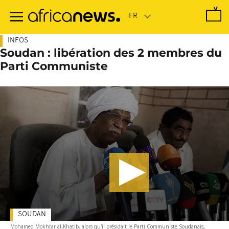
Passer
au
contenu
principal
INFOS
Soudan : libération des 2 membres du
Parti Communiste
SOUDAN
Mohamed Mokhtar al-Khatib, alors qu'il présidait le Parti Communiste Soudanais,