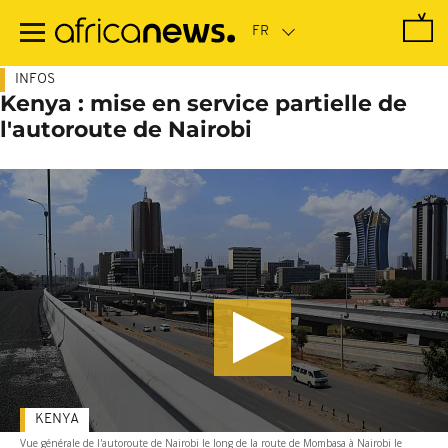
Passer
au
contenu
principal
INFOS
Kenya : mise en service partielle de
l'autoroute de Nairobi
KENYA
Vue générale de l'autoroute de Nairobi le long de la route de Mombasa à Nairobi le