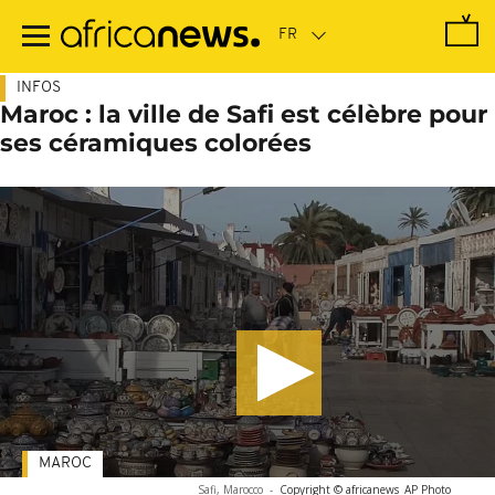
Passer
au
contenu
principal
INFOS
Maroc : la ville de Safi est célèbre pour
ses céramiques colorées
MAROC
Safi, Marocco
-
Copyright © africanews
AP Photo