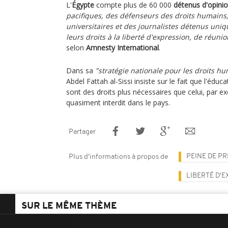
L'
Égypte
compte plus de 60 000
détenus d'opini
pacifiques, des défenseurs des droits humains,
universitaires et des journalistes détenus uni
leurs droits à la liberté d'expression, de réunio
selon
Amnesty International
.
Dans sa
"stratégie nationale pour les droits h
Abdel Fattah al-Sissi insiste sur le fait que l'éducat
sont des droits plus nécessaires que celui, par 
quasiment interdit dans le pays.
Partager
PEINE DE P
Plus d'informations à propos de
LIBERTÉ D'
SUR LE MÊME THÈME