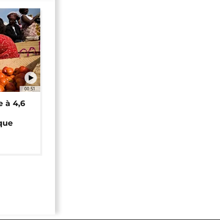
00:51
e à 4,6
que