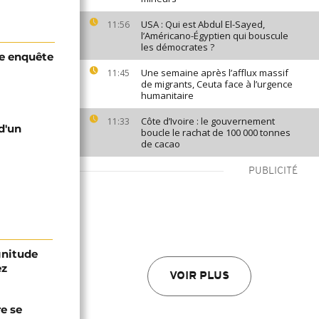
USA : Qui est Abdul El-Sayed,
11:56
l’Américano-Égyptien qui bouscule
les démocrates ?
e enquête
Une semaine après l’afflux massif
11:45
de migrants, Ceuta face à l’urgence
humanitaire
Côte d’Ivoire : le gouvernement
11:33
d'un
boucle le rachat de 100 000 tonnes
de cacao
PUBLICITÉ
gnitude
ez
VOIR PLUS
re se