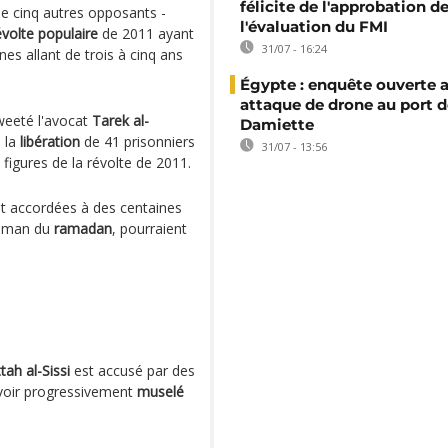
félicite de l'approbation d
ue cinq autres opposants -
l'évaluation du FMI
évolte populaire
de 2011 ayant
31/07 - 16:24
ines allant de trois à cinq ans
Égypte : enquête ouverte 
attaque de drone au port d
tweeté l'avocat
Tarek al-
Damiette
s la
libération
de 41 prisonniers
31/07 - 13:56
 figures de la révolte de 2011.
nt accordées à des centaines
ulman du
ramadan
, pourraient
tah al-Sissi
est accusé par des
avoir progressivement
muselé