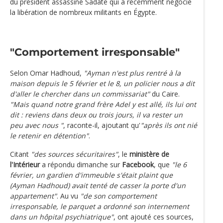
du président assassiné Sadate qui a récemment négocié
la libération de nombreux militants en Égypte.
"Comportement irresponsable"
Selon Omar Hadhoud,
"Ayman n'est plus rentré à la
maison depuis le 5 février et le 8, un policier nous a dit
d'aller le chercher dans un commissariat"
du Caire.
"Mais quand notre grand frère Adel y est allé, ils lui ont
dit : reviens dans deux ou trois jours, il va rester un
peu avec nous "
, raconte-il, ajoutant qu'
"après ils ont nié
le retenir en détention"
.
Citant
"des sources sécuritaires"
, le
ministère de
l'Intérieur
a répondu dimanche sur
Facebook
, que
"le 6
février, un gardien d'immeuble s'était plaint que
(Ayman Hadhoud) avait tenté de casser la porte d'un
appartement"
. Au vu
"de son comportement
irresponsable, le parquet a ordonné son internement
dans un hôpital psychiatrique"
, ont ajouté ces sources,