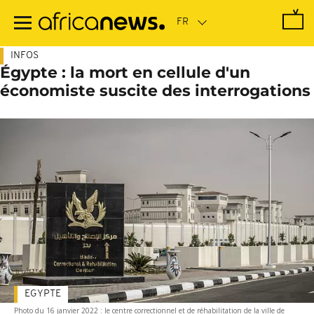
Passer
au
contenu
principal
INFOS
Égypte : la mort en cellule d'un
économiste suscite des interrogations
EGYPTE
Photo du 16 janvier 2022 : le centre correctionnel et de réhabilitation de la ville de