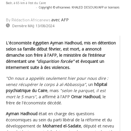
Badr, à 65 km à l'est du Caire
-
Copyright © africanews
KHALED DESOUKI/AFP or licensors
avec AFP
By Rédaction Africanews
Dernière MAJ:
13/08/2024
L'économiste égyptien Ayman Hadhoud, mis en détention
selon sa famille début février, est mort, a annoncé
dimanche son frère à l'AFP, le ministère de l’Intérieur
démentant une
"disparition forcée"
et évoquant un
internement suite à des violences.
"On nous a appelés seulement hier pour nous dire :
venez récupérer le corps à al-Abbassiya"
, un
hôpital
psychiatrique du Caire
, mais
"selon le parquet, il est
mort le 5 mars"
, a affirmé à l'AFP
Omar Hadhoud
, le
frère de l'économiste décédé.
Ayman Hadhoud
était en charge des questions
économiques au sein du parti libéral de la réforme et du
développement de
Mohamed el-Sadate
, député et neveu