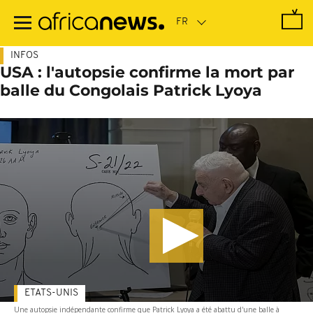
Passer
au
contenu
principal
INFOS
USA : l'autopsie confirme la mort par
balle du Congolais Patrick Lyoya
ETATS-UNIS
Une autopsie indépendante confirme que Patrick Lyoya a été abattu d'une balle à