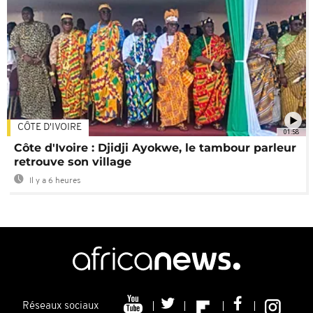
CÔTE D'IVOIRE
01:58
Côte d'Ivoire : Djidji Ayokwe, le tambour parleur
retrouve son village
Il y a 6 heures
Réseaux sociaux