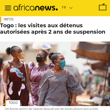
Passer
au
contenu
principal
INFOS
Togo : les visites aux détenus
autorisées après 2 ans de suspension
TOGO
Des femmes portent des masques fabriqués avec des textiles africains alors qu'elles