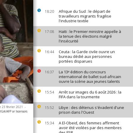
Afrique du Sud : le départ de
18:20
travailleurs migrants fragilise
l'industrie textile
Haïti : le Premier ministre appelle à
17:08
la tenue des élections malgré
l'insécurité
Ceuta : la Garde civile ouvre un
16:44
bureau dédié aux personnes
portées disparues
La 13ᵉ édition du concours
16:37
international de ballet sud-africain
ouvre la scène aux jeunes talents
Arrêt sur images du 6 août 2026 : la
15:54
FIFA dans la tourmente
e 23 février 2021
-
Libye : des détenus s'évadent d'une
15:52
A/AFP or licensors
prison dans l'Ouest
A El-Obeid, des femmes affirment
15:34
avoir été violées par des membres
des FSR