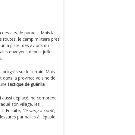
 des airs de paradis. Mais la
es routes, le camp militaire près
Sur la piste, des avions du
nales envoyées depuis juillet
.
rogrès sur le terrain. Mais
t dans la province voisine de
t une
tactique de guérilla
.
ui aussi déplacé, ne comprend
taqué son village, les
-il. Ensuite,
"le sang a coulé,
blessures par balles à l'épaule.