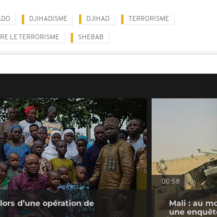
ADO
DJIHADISME
DJIHAD
TERRORISME
RE LE TERRORISME
SHEBAB
00:58
 lors d’une opération de
Mali : au m
une enquêt