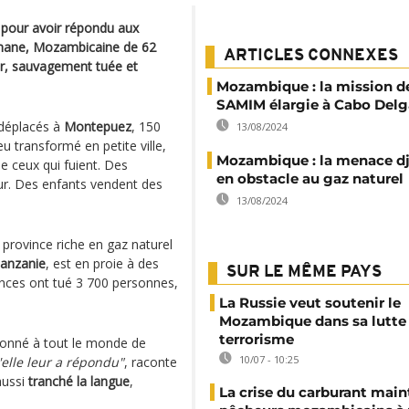
e pour avoir répondu aux
sumane, Mozambicaine de 62
ARTICLES CONNEXES
ur, sauvagement tuée et
Mozambique : la mission de
SAMIM élargie à Cabo Del
 déplacés à
Montepuez
, 150
13/08/2024
eu transformé en petite ville,
Mozambique : la menace dj
e ceux qui fuient. Des
en obstacle au gaz naturel
eur. Des enfants vendent des
13/08/2024
a province riche en gaz naturel
anzanie
, est en proie à des
SUR LE MÊME PAYS
ences ont tué 3 700 personnes,
La Russie veut soutenir le
Mozambique dans sa lutte 
terrorisme
rdonné à tout le monde de
10/07 - 10:25
'elle leur a répondu"
, raconte
 aussi
tranché la langue
,
La crise du carburant main