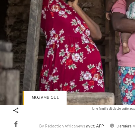
MOZAMBIQUE
Une famille déplacée suite aux
avec AFP
Dernière M
By Rédaction Africanews