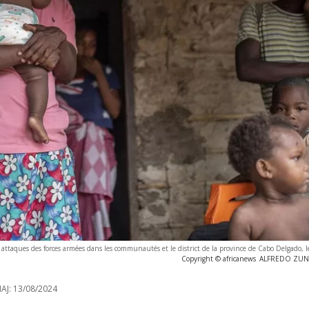
 attaques des forces armées dans les communautés et le district de la province de Cabo Delgado, l
Copyright © africanews
ALFREDO ZUNIG
AJ:
13/08/2024