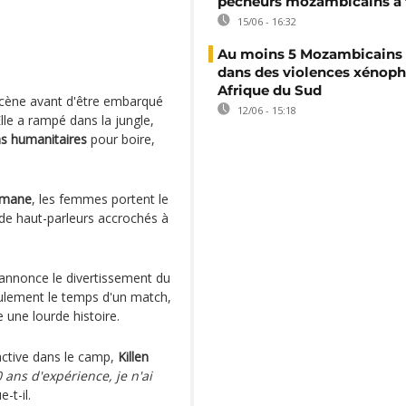
pêcheurs mozambicains à 
15/06 - 16:32
Au moins 5 Mozambicains 
dans des violences xénop
Afrique du Sud
a scène avant d'être embarqué
12/06 - 15:18
 Elle a rampé dans la jungle,
ns humanitaires
pour boire,
lmane
, les femmes portent le
 de haut-parleurs accrochés à
annonce le divertissement du
eulement le temps d'un match,
 une lourde histoire.
active dans le camp,
Killen
 ans d'expérience, je n'ai
e-t-il.