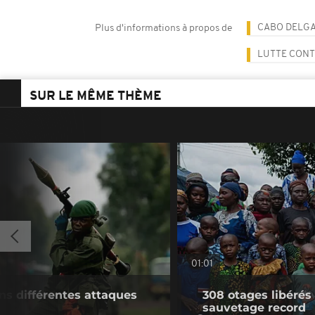
CABO DELG
Plus d'informations à propos de
LUTTE CONT
SUR LE MÊME THÈME
01:01
ns différentes attaques
308 otages libérés
sauvetage record