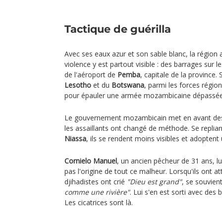
Tactique de guérilla
Avec ses eaux azur et son sable blanc, la région a
violence y est partout visible : des barrages sur l
de l'aéroport de
Pemba
, capitale de la province. 
Lesotho
et du
Botswana
, parmi les forces régio
pour épauler une armée mozambicaine dépassée
Le gouvernement mozambicain met en avant des p
les assaillants ont changé de méthode. Se replian
Niassa
, ils se rendent moins visibles et adopten
Cornielo Manuel
, un ancien pêcheur de 31 ans, l
pas l'origine de tout ce malheur. Lorsqu'ils ont at
djihadistes ont crié
"Dieu est grand"
, se souvient
comme une rivière"
. Lui s'en est sorti avec des 
Les cicatrices sont là.