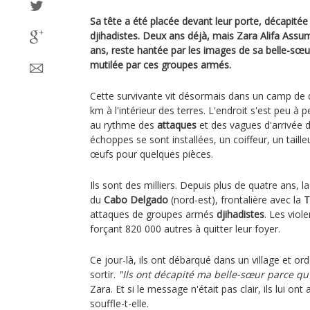
Sa tête a été placée devant leur porte, décapité
djihadistes. Deux ans déjà, mais Zara Alifa As
ans, reste hantée par les images de sa belle-sœ
mutilée par ces groupes armés.
Cette survivante vit désormais dans un camp de
km à l'intérieur des terres. L'endroit s'est peu à p
au rythme des
attaques
et des vagues d'arrivée d
échoppes se sont installées, un coiffeur, un taill
œufs pour quelques pièces.
Ils sont des milliers. Depuis plus de quatre ans, l
du
Cabo Delgado
(nord-est), frontalière avec la
T
attaques de groupes armés
djihadistes
. Les viol
forçant 820 000 autres à quitter leur foyer.
Ce jour-là, ils ont débarqué dans un village et o
sortir.
"Ils ont décapité ma belle-sœur parce qu
Zara. Et si le message n'était pas clair, ils lui ont
souffle-t-elle.