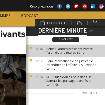
Rejoignez-nous
AMMES
PODCAST
EN DIRECT
DERNIÈRE MINUTE
ivants
6 août 2026
Bénin : l'ancien président Patrice
22:48
Talon élu à la tête du Sénat
Cour Internationale de justice : le
22:12
calendrier de l'affaire RDC-Rwanda
connu
RDC : suspicion d'Ebola dans un
21:08
bateau, les passagers testés et
confinés
PUBLICITÉ