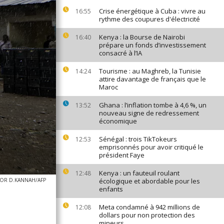
Crise énergétique à Cuba : vivre au
16:55
rythme des coupures d'électricité
Kenya : la Bourse de Nairobi
16:40
prépare un fonds d’investissement
consacré à l’IA
Tourisme : au Maghreb, la Tunisie
14:24
attire davantage de français que le
Maroc
Ghana : l’inflation tombe à 4,6 %, un
13:52
nouveau signe de redressement
économique
Sénégal : trois TikTokeurs
12:53
emprisonnés pour avoir critiqué le
président Faye
Kenya : un fauteuil roulant
12:48
IOR D.KANNAH/AFP
écologique et abordable pour les
enfants
Meta condamné à 942 millions de
12:08
dollars pour non protection des
mineurs