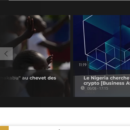
11:19
 makabu" au chevet des
Le Nigeria cherche
crypto [Business Af
06/08 - 17:15