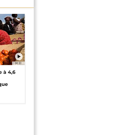
00:51
e à 4,6
que