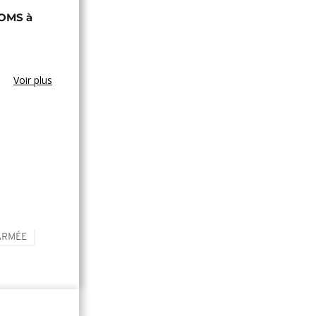
'OMS à
Voir plus
ARMÉE