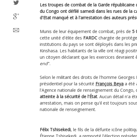
Les troupes de combat de la Garde républicaine 
du Congo ont défilé samedi dans les rues de la c
d'Etat manqué et à l'arrestation des auteurs pré
Munis de leur équipement de combat, près de
5
cette unité d'élite des
FARDC
chargée de protéger 
institutions du pays se sont déployés dans les prin
Kinshasa. Les habitants de la ville ont réagi po
un citoyen déclarant que les exercices devraient ê
end
".
Selon le militant des droits de l'homme Georges 
présidentiel pour la sécurité
François Beya
a été 
l'Agence nationale de renseignement du Congo, 
atteinte à la sécurité de l'État
. Aucun détail n'a 
arrestation, mais on pense qu'il est toujours sou
nationale de renseignement.
Félix Tshisekedi
, le fils de la défunte icône polit
Étienne Tshisekedi, a remporté l'élection présid