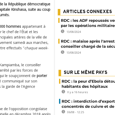
de la République démocratique
apitale Kinshasa, suite au coup
ARTICLES CONNEXES
sumés.
RDC : les ADF repoussés ver
par les opérations militaire
 000 hommes
appartenant à
le chef de l'État et les
13/08/2024
cipales artères de la ville de
RDC : malaise après l'arres
sitivement samedi aux marches,
conseiller chargé de la séc
tre effectués "
chaque week-
13/08/2024
Kampiamba, le conseiller
arrêté par les forces de
SUR LE MÊME PAYS
qui le soupçonnent de
porter
été communiqué sur son
RDC : la peur d’Ebola déto
s la garde de l'Agence
habitants des hôpitaux
Il y a 16 heures
RDC : interdiction d’export
concentrés de cuivre et de
ique de l'opposition congolaise
06/08 - 12:25
entielle en décembre 2018 après