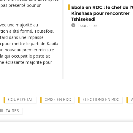
t pas présenté pour un
Ebola en RDC : le chef de l
Kinshasa pour rencontrer
Tshisekedi
 avec une majorité au
06/08 - 11:36
tion a été formé. Toutefois,
s tard dans une impasse
 pour mettre le parti de Kabila
un nouveau premier ministre
la qui occupait le poste ait
une écrasante majorité pour
COUP D'ETAT
CRISE EN RDC
ELECTIONS EN RDC
ILITAIRES