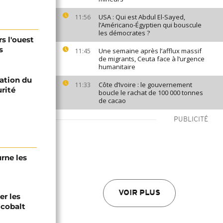
USA : Qui est Abdul El-Sayed,
11:56
l’Américano-Égyptien qui bouscule
les démocrates ?
s l'ouest
s
Une semaine après l’afflux massif
11:45
de migrants, Ceuta face à l’urgence
humanitaire
tation du
Côte d’Ivoire : le gouvernement
11:33
urité
boucle le rachat de 100 000 tonnes
de cacao
PUBLICITÉ
urne les
VOIR PLUS
er les
 cobalt