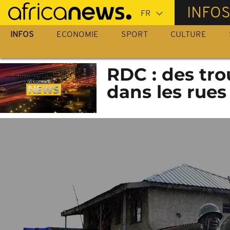
Passer
INFO
au
contenu
INFOS
ECONOMIE
SPORT
CULTURE
principal
RDC : des tro
dans les rues