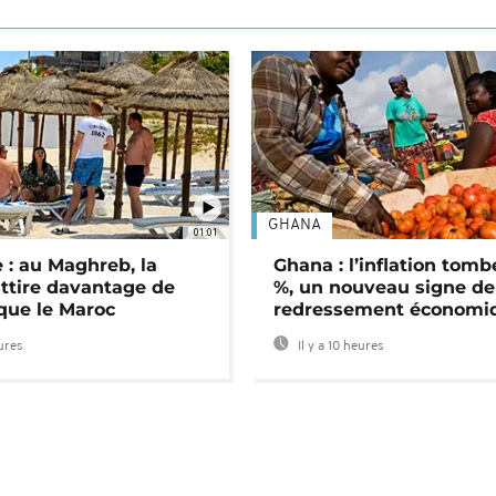
GHANA
01:01
 : au Maghreb, la
Ghana : l’inflation tomb
attire davantage de
%, un nouveau signe de
 que le Maroc
redressement économi
eures
Il y a 10 heures