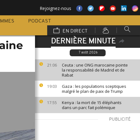
Rejoignez-nous
AMMES
PODCAST
EN DIRECT
DERNIÈRE MINUTE
caine
7 août 2026
Ceuta : une ONG marocaine pointe
21:06
la responsabilité de Madrid et de
Rabat
Gaza : les populations sceptiques
19:03
malgré le plan de paix de Trump
Kenya : la mort de 15 éléphants
17:55
dans un parc fait polémique
PUBLICITÉ