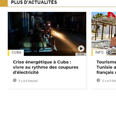
PLUS D'ACTUALITÉS
CUBA
INFO
01:54
Crise énergétique à Cuba :
Tourisme
vivre au rythme des coupures
Tunisie 
d'électricité
français
Il y a 6 heures
Il y a 9 h