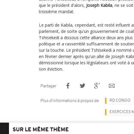
que le président d'alors,
Joseph Kabila
, ne se soi
troisième mandat.
Le parti de Kabila, cependant, est resté influent
parlement, de sorte qu'un gouvernement de coali
Tshisekedi a dissous cette alliance deux ans plu
politique et a rassemblé suffisamment de soutien
sur la touche. Le président Tshisekedi a nommé 
en février dernier après qu'un allié de Joseph Kabi
démissionné lorsque les législateurs ont voté à 
son éviction.
Partager
RD CONGO
Plus d'informations à propos de
EXERCICES M
SUR LE MÊME THÈME