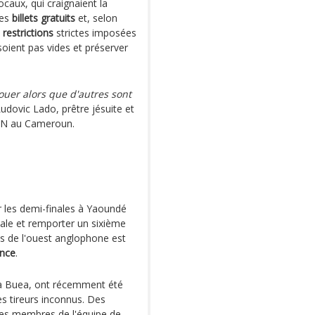
caux, qui craignaient la
des
billets gratuits
et, selon
restrictions
strictes imposées
soient pas vides et préserver
jouer alors que d'autres sont
Ludovic Lado, prêtre jésuite et
 CAN au Cameroun.
r les demi-finales à Yaoundé
nale et remporter un sixième
les de l'ouest anglophone est
ence
.
 à Buea, ont récemment été
s tireurs inconnus. Des
des membres de l'équipe de