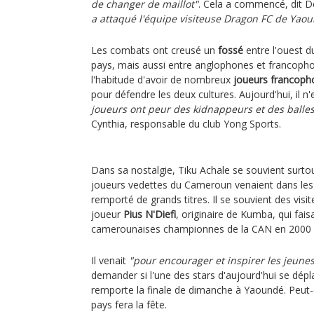
de changer de maillot"
. Cela a commencé, dit D
a attaqué l'équipe visiteuse Dragon FC de Yao
Les combats ont creusé un
fossé
entre l'ouest d
pays, mais aussi entre anglophones et francopho
l'habitude d'avoir de nombreux
joueurs francoph
pour défendre les deux cultures. Aujourd'hui, il n'
joueurs ont peur des kidnappeurs et des balle
Cynthia, responsable du club Yong Sports.
Dans sa nostalgie, Tiku Achale se souvient surtou
joueurs vedettes du Cameroun venaient dans les v
remporté de grands titres. Il se souvient des visit
joueur
Pius N'Diefi
, originaire de Kumba, qui fais
camerounaises championnes de la CAN en 2000 
Il venait
"pour encourager et inspirer les jeune
demander si l'une des stars d'aujourd'hui se dépl
remporte la finale de dimanche à Yaoundé. Peut-ê
pays fera la fête.