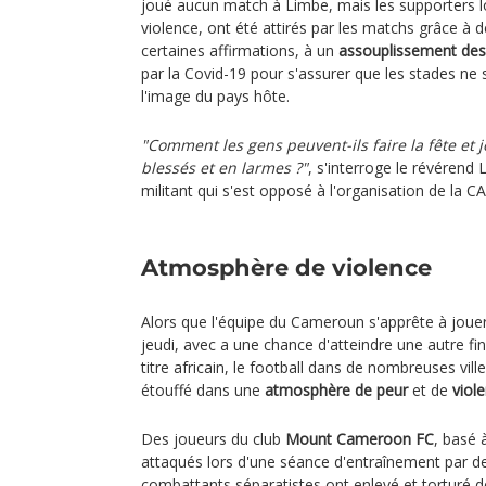
joué aucun match à Limbe, mais les supporters lo
violence, ont été attirés par les matchs grâce à 
certaines affirmations, à un
assouplissement des 
par la Covid-19 pour s'assurer que les stades ne 
l'image du pays hôte.
"Comment les gens peuvent-ils faire la fête et 
blessés et en larmes ?"
, s'interroge le révérend 
militant qui s'est opposé à l'organisation de la
Atmosphère de violence
Alors que l'équipe du Cameroun s'apprête à joue
jeudi, avec a une chance d'atteindre une autre fi
titre africain, le football dans de nombreuses vil
étouffé dans une
atmosphère de peur
et de
viol
Des joueurs du club
Mount Cameroon FC
, basé
attaqués lors d'une séance d'entraînement par de
combattants séparatistes ont enlevé et torturé 