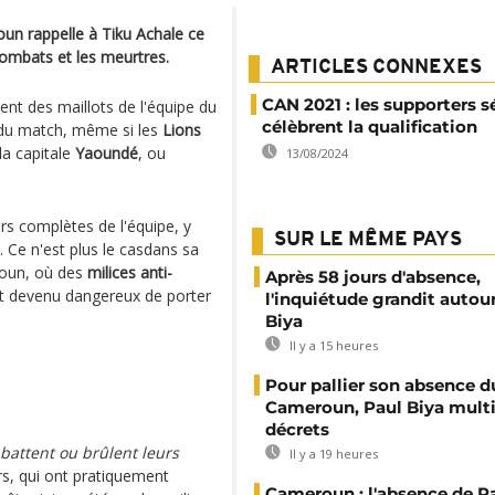
un rappelle à Tiku Achale ce
 combats et les meurtres.
ARTICLES CONNEXES
CAN 2021 : les supporters s
ent des maillots de l'équipe du
célèbrent la qualification
 du match, même si les
Lions
la capitale
Yaoundé
, ou
13/08/2024
rs complètes de l'équipe, y
SUR LE MÊME PAYS
. Ce n'est plus le casdans sa
roun, où des
milices anti-
Après 58 jours d'absence,
est devenu dangereux de porter
l'inquiétude grandit autou
Biya
Il y a 15 heures
Pour pallier son absence d
Cameroun, Paul Biya multip
décrets
 battent ou brûlent leurs
Il y a 19 heures
rs, qui ont pratiquement
Cameroun : l'absence de P