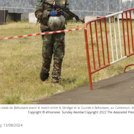
u stade de Bafoussam avant le match entre le Sénégal et la Guinée à Bafoussam, au Cameroun, l
Copyright © africanews
Sunday Alamba/Copyright 2022 The Associated Press.
J:
13/08/2024