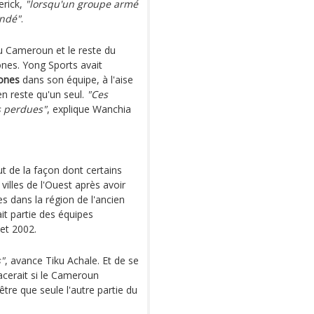
erick,
"lorsqu'un groupe armé
undé"
.
u Cameroun et le reste du
nes. Yong Sports avait
ones
dans son équipe, à l'aise
en reste qu'un seul.
"Ces
s perdues"
, explique Wanchia
t de la façon dont certains
illes de l'Ouest après avoir
es dans la région de l'ancien
ait partie des équipes
et 2002.
s"
, avance Tiku Achale. Et de se
acerait si le Cameroun
tre que seule l'autre partie du