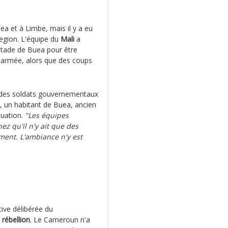
ea et à Limbe, mais il y a eu
region. L'équipe du
Mali
a
tade de Buea pour être
e armée, alors que des coups
des soldats gouvernementaux
, un habitant de Buea, ancien
tuation.
"Les équipes
ez qu'il n'y ait que des
ment. L'ambiance n'y est
tive délibérée du
 rébellion
. Le Cameroun n'a