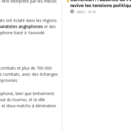
être interprété par les milices
ravive les tensions politiq
28/07 - 10:19
ts ont éclaté dans les régions
paratistes anglophones
et des
ophone basé à Yaoundé.
 combats et plus de 700 000
des combats, avec des échanges
mprovisés.
lophone, bien que brièvement.
t du tournoi, et la ville
e et deux matchs à élimination