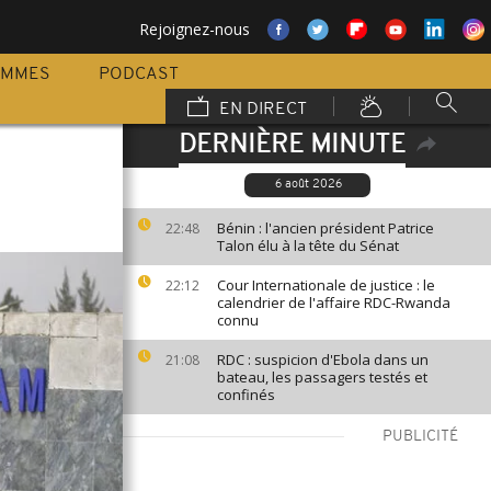
Rejoignez-nous
AMMES
PODCAST
EN DIRECT
DERNIÈRE MINUTE
6 août 2026
Bénin : l'ancien président Patrice
22:48
Talon élu à la tête du Sénat
Cour Internationale de justice : le
22:12
calendrier de l'affaire RDC-Rwanda
connu
RDC : suspicion d'Ebola dans un
21:08
bateau, les passagers testés et
confinés
PUBLICITÉ