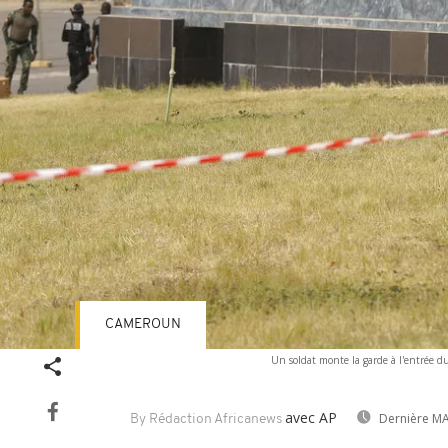
CAMEROUN
Un soldat monte la garde à l'entrée d
avec AP
Dernière MA
By Rédaction Africanews