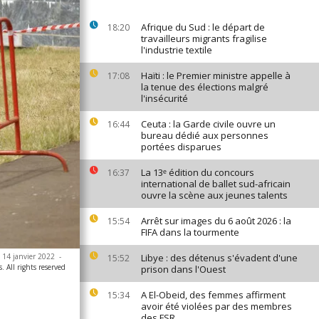
Afrique du Sud : le départ de
18:20
travailleurs migrants fragilise
l'industrie textile
Haïti : le Premier ministre appelle à
17:08
la tenue des élections malgré
l'insécurité
Ceuta : la Garde civile ouvre un
16:44
bureau dédié aux personnes
portées disparues
La 13ᵉ édition du concours
16:37
international de ballet sud-africain
ouvre la scène aux jeunes talents
Arrêt sur images du 6 août 2026 : la
15:54
FIFA dans la tourmente
e 14 janvier 2022
-
Libye : des détenus s'évadent d'une
15:52
 All rights reserved
prison dans l'Ouest
A El-Obeid, des femmes affirment
15:34
avoir été violées par des membres
des FSR