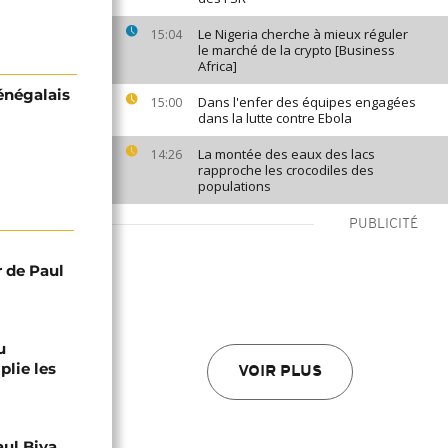
Le Nigeria cherche à mieux réguler
15:04
le marché de la crypto [Business
Africa]
énégalais
Dans l'enfer des équipes engagées
15:00
dans la lutte contre Ebola
La montée des eaux des lacs
14:26
rapproche les crocodiles des
populations
PUBLICITÉ
r de Paul
u
lie les
VOIR PLUS
aul Biya