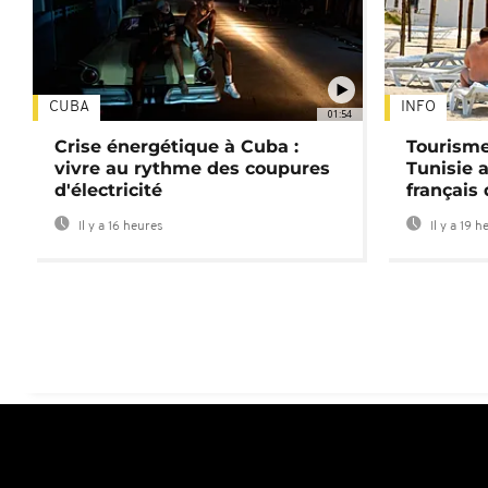
CUBA
INFO
01:54
Crise énergétique à Cuba :
Tourisme
vivre au rythme des coupures
Tunisie 
d'électricité
français
Il y a 16 heures
Il y a 19 h