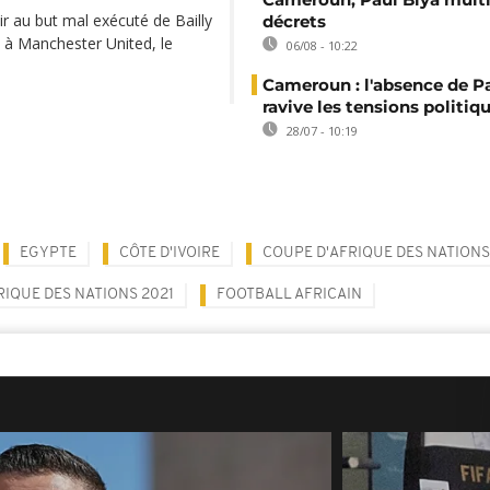
tir au but mal exécuté de Bailly
décrets
nt à Manchester United, le
06/08 - 10:22
Cameroun : l'absence de P
ravive les tensions politiq
28/07 - 10:19
EGYPTE
CÔTE D'IVOIRE
COUPE D'AFRIQUE DES NATIONS
RIQUE DES NATIONS 2021
FOOTBALL AFRICAIN