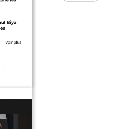
aul Biya
ues
Voir plus