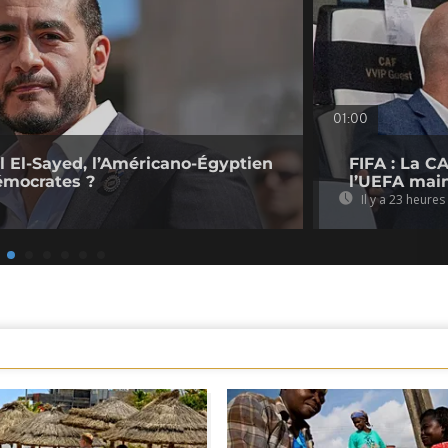
01:00
l El-Sayed, l’Américano-Égyptien
FIFA : La CA
émocrates ?
l’UEFA main
Il y a 23 heures