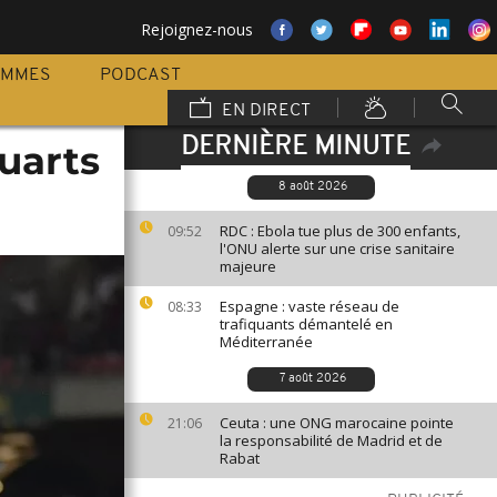
Rejoignez-nous
AMMES
PODCAST
EN DIRECT
DERNIÈRE MINUTE
quarts
8 août 2026
RDC : Ebola tue plus de 300 enfants,
09:52
l'ONU alerte sur une crise sanitaire
majeure
Espagne : vaste réseau de
08:33
trafiquants démantelé en
Méditerranée
7 août 2026
Ceuta : une ONG marocaine pointe
21:06
la responsabilité de Madrid et de
Rabat