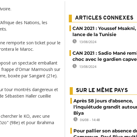
voire.
ARTICLES CONNEXES
Afrique des Nations, les
CAN 2021 : Youssef Msakni, 
nts.
lance de la Tunisie
13/08/2024
enne remporte son ticket pour le
frontera le Maroc.
CAN 2021 : Sadio Mané rem
choc avec le gardien capve
roposé un spectacle emballant
13/08/2024
e frappe d'Omar Marmoush sur
arre, boxée par Sangaré (21e).
leur tour montrés dangereux et
SUR LE MÊME PAYS
 Sébastien Haller cueillie
Après 58 jours d'absence,
l'inquiétude grandit autou
Biya
 chercher le KO, avec une
06/08 - 14:48
zo" (98e) et pour Ibrahima
Pour pallier son absence d
Cameroun, Paul Biya multip