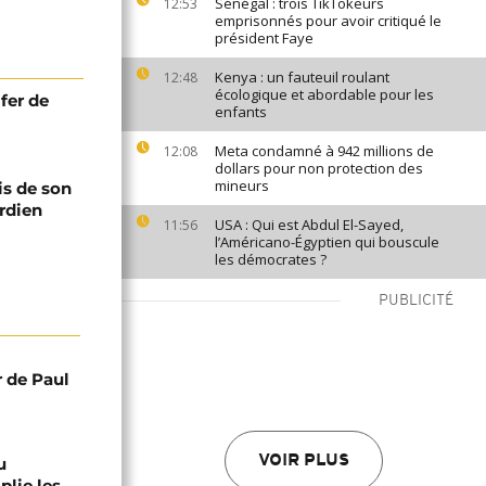
Sénégal : trois TikTokeurs
12:53
emprisonnés pour avoir critiqué le
président Faye
Kenya : un fauteuil roulant
12:48
écologique et abordable pour les
fer de
enfants
Meta condamné à 942 millions de
12:08
dollars pour non protection des
mineurs
is de son
rdien
USA : Qui est Abdul El-Sayed,
11:56
l’Américano-Égyptien qui bouscule
les démocrates ?
PUBLICITÉ
r de Paul
VOIR PLUS
u
lie les