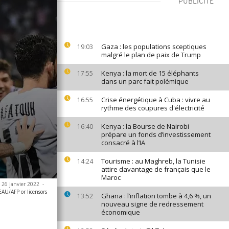
PUBLICITÉ
Gaza : les populations sceptiques
19:03
malgré le plan de paix de Trump
Kenya : la mort de 15 éléphants
17:55
dans un parc fait polémique
Crise énergétique à Cuba : vivre au
16:55
rythme des coupures d'électricité
Kenya : la Bourse de Nairobi
16:40
prépare un fonds d’investissement
consacré à l’IA
Tourisme : au Maghreb, la Tunisie
14:24
attire davantage de français que le
Maroc
e 26 janvier 2022
-
AU/AFP or licensors
Ghana : l’inflation tombe à 4,6 %, un
13:52
nouveau signe de redressement
économique