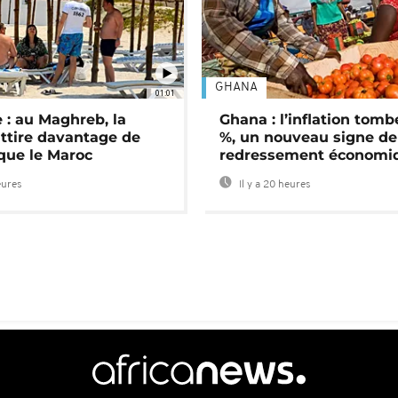
GHANA
01:01
 : au Maghreb, la
Ghana : l’inflation tomb
attire davantage de
%, un nouveau signe de
 que le Maroc
redressement économi
eures
Il y a 20 heures