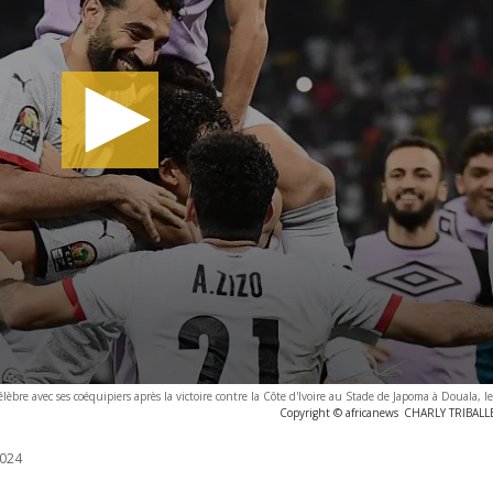
bre avec ses coéquipiers après la victoire contre la Côte d'Ivoire au Stade de Japoma à Douala, l
Copyright © africanews
CHARLY TRIBALLE
024