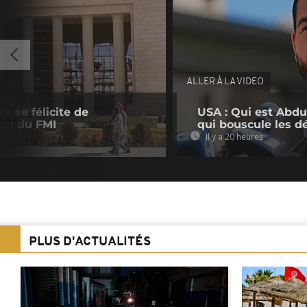
ALLER À LA VIDEO
e se félicite de
USA : Qui est Abdu
ion du FMI
qui bouscule les d
Il y a 20 heures
PLUS D'ACTUALITÉS