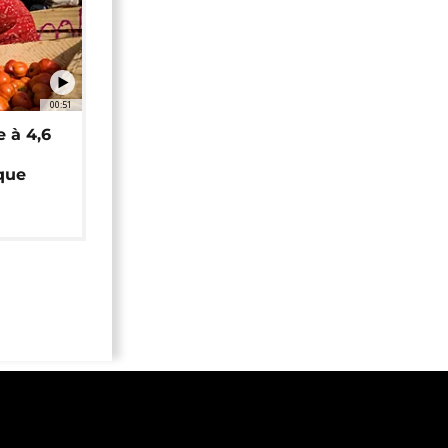
00:51
e à 4,6
que