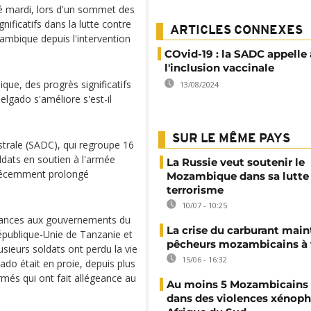
ué mardi, lors d'un sommet des
nificatifs dans la lutte contre
ARTICLES CONNEXES
ambique depuis l'intervention
COvid-19 : la SADC appelle 
l'inclusion vaccinale
e, des progrès significatifs
13/08/2024
elgado s'améliore s'est-il
SUR LE MÊME PAYS
rale (SADC), qui regroupe 16
ldats en soutien à l'armée
La Russie veut soutenir le
 récemment prolongé
Mozambique dans sa lutte 
terrorisme
10/07 - 10:25
léances aux gouvernements du
La crise du carburant main
publique-Unie de Tanzanie et
pêcheurs mozambicains à 
usieurs soldats ont perdu la vie
15/06 - 16:32
do était en proie, depuis plus
més qui ont fait allégeance au
Au moins 5 Mozambicains 
dans des violences xénop