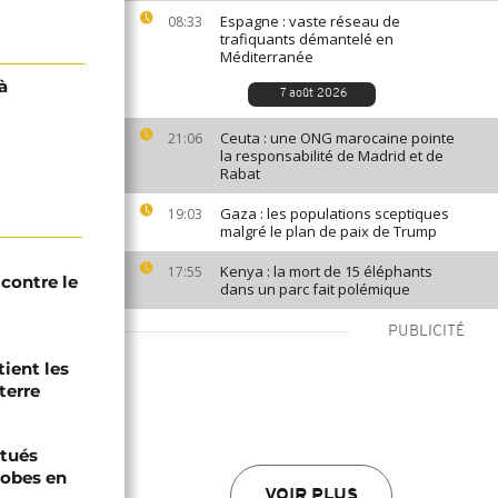
Espagne : vaste réseau de
08:33
trafiquants démantelé en
Méditerranée
à
7 août 2026
Ceuta : une ONG marocaine pointe
21:06
la responsabilité de Madrid et de
Rabat
Gaza : les populations sceptiques
19:03
malgré le plan de paix de Trump
Kenya : la mort de 15 éléphants
17:55
contre le
dans un parc fait polémique
PUBLICITÉ
tient les
terre
tués
hobes en
VOIR PLUS