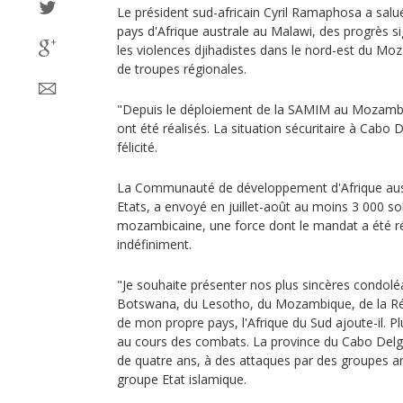
Le président sud-africain Cyril Ramaphosa a sal
pays d'Afrique australe au Malawi, des progrès sig
les violences djihadistes dans le nord-est du Moz
de troupes régionales.
"Depuis le déploiement de la SAMIM au Mozambiqu
ont été réalisés. La situation sécuritaire à Cabo D
félicité.
La Communauté de développement d'Afrique aust
Etats, a envoyé en juillet-août au moins 3 000 so
mozambicaine, une force dont le mandat a été
indéfiniment.
"Je souhaite présenter nos plus sincères condo
Botswana, du Lesotho, du Mozambique, de la Ré
de mon propre pays, l'Afrique du Sud ajoute-il. Pl
au cours des combats. La province du Cabo Delga
de quatre ans, à des attaques par des groupes ar
groupe Etat islamique.