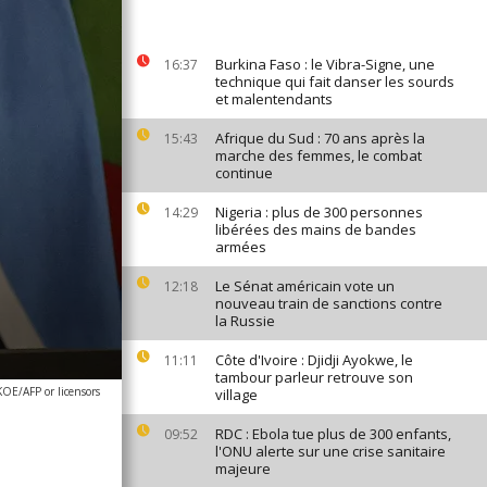
Burkina Faso : le Vibra-Signe, une
16:37
technique qui fait danser les sourds
et malentendants
Afrique du Sud : 70 ans après la
15:43
marche des femmes, le combat
continue
Nigeria : plus de 300 personnes
14:29
libérées des mains de bandes
armées
Le Sénat américain vote un
12:18
nouveau train de sanctions contre
la Russie
Côte d'Ivoire : Djidji Ayokwe, le
11:11
tambour parleur retrouve son
E/AFP or licensors
village
RDC : Ebola tue plus de 300 enfants,
09:52
l'ONU alerte sur une crise sanitaire
majeure