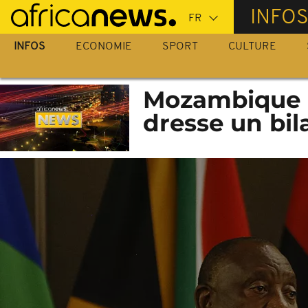
Passer
INFO
au
contenu
INFOS
ECONOMIE
SPORT
CULTURE
principal
Mozambique : 
dresse un bil