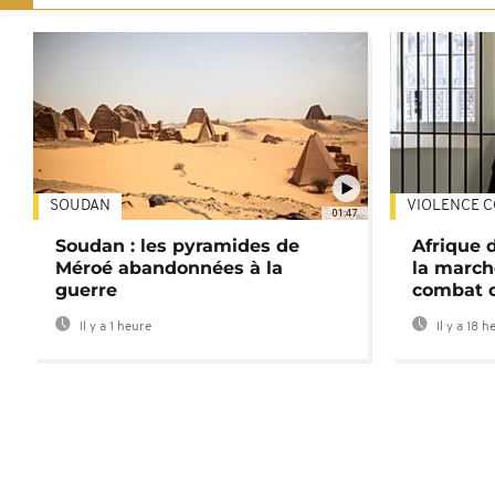
SOUDAN
VIOLENCE C
01:47
Soudan : les pyramides de
Afrique 
Méroé abandonnées à la
la march
guerre
combat 
Il y a 1 heure
Il y a 18 h