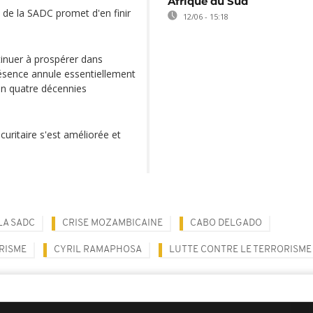
Afrique du Sud
e de la SADC promet d'en finir
12/06 - 15:18
inuer à prospérer dans
résence annule essentiellement
 en quatre décennies
curitaire s'est améliorée et
LA SADC
CRISE MOZAMBICAINE
CABO DELGADO
RISME
CYRIL RAMAPHOSA
LUTTE CONTRE LE TERRORISME