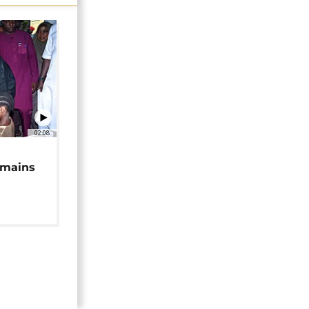
02:08
 mains