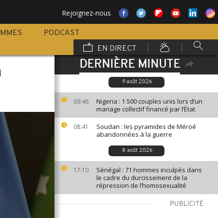
Rejoignez-nous
AMMES
PODCAST
EN DIRECT
DERNIÈRE MINUTE
n
9 août 2026
Nigeria : 1 500 couples unis lors d’un
09:46
mariage collectif financé par l’État
Soudan : les pyramides de Méroé
08:41
abandonnées à la guerre
8 août 2026
Sénégal : 71 hommes inculpés dans
17:10
le cadre du durcissement de la
répression de l’homosexualité
PUBLICITÉ