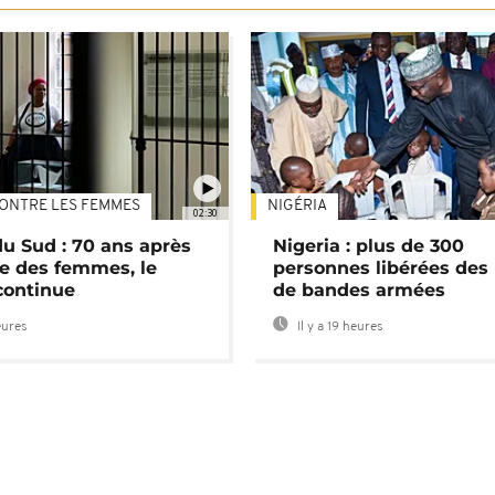
ONTRE LES FEMMES
NIGÉRIA
02:30
du Sud : 70 ans après
Nigeria : plus de 300
e des femmes, le
personnes libérées des
continue
de bandes armées
eures
Il y a 19 heures