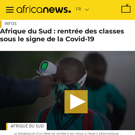
Passer
au
contenu
principal
INFOS
Afrique du Sud : rentrée des classes
sous le signe de la Covid-19
AFRIQUE DU SUD
La température d'un élève est vérifiée à son retour à l'école à Johannesburg
-