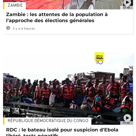
ZAMBIE
01:48
Zambie : les attentes de la population à
l'approche des élections générales
Il y a 4 heures
RÉPUBLIQUE DÉMOCRATIQUE DU CONGO
01:06
RDC : le bateau isolé pour suspicion d'Ebola
libéré, tests négatifs