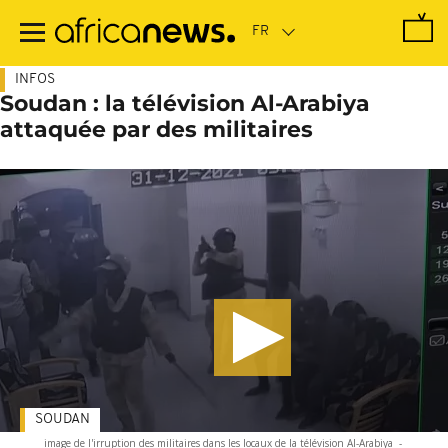
Passer
au
contenu
principal
INFOS
Soudan : la télévision Al-Arabiya
attaquée par des militaires
SOUDAN
image de l'irruption des militaires dans les locaux de la télévision Al-Arabiya
-