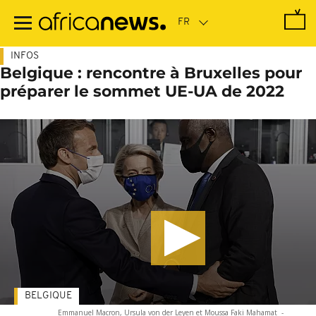
Passer
au
contenu
principal
INFOS
Belgique : rencontre à Bruxelles pour
préparer le sommet UE-UA de 2022
BELGIQUE
Emmanuel Macron, Ursula von der Leyen et Moussa Faki Mahamat
-