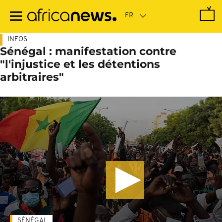
Passer
au
contenu
principal
INFOS
Sénégal : manifestation contre
"l'injustice et les détentions
arbitraires"
SÉNÉGAL