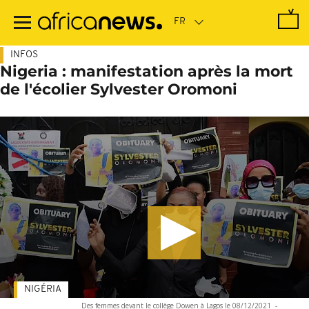
Passer
au
contenu
principal
INFOS
Nigeria : manifestation après la mort
de l'écolier Sylvester Oromoni
NIGÉRIA
Des femmes devant le collège Dowen à Lagos le 08/12/2021
-