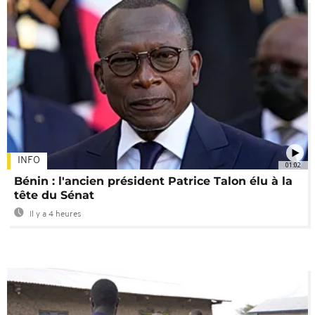
INFO
01:02
Bénin : l'ancien président Patrice Talon élu à la
tête du Sénat
Il y a 4 heures