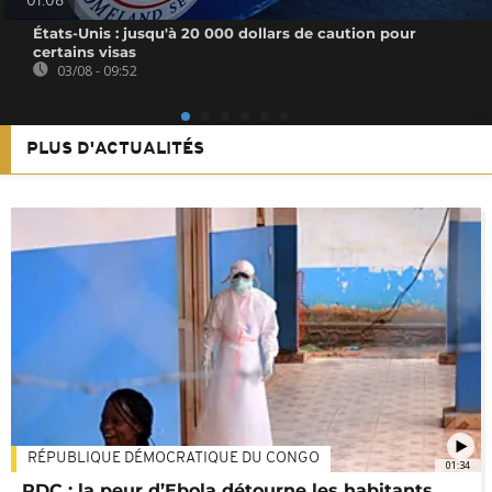
01:08
États-Unis : jusqu'à 20 000 dollars de caution pour
certains visas
03/08 - 09:52
PLUS D'ACTUALITÉS
RÉPUBLIQUE DÉMOCRATIQUE DU CONGO
01:34
RDC : la peur d’Ebola détourne les habitants