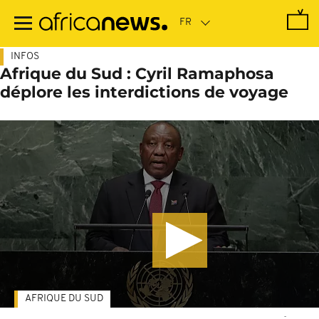
Passer
au
contenu
principal
INFOS
Afrique du Sud : Cyril Ramaphosa
déplore les interdictions de voyage
AFRIQUE DU SUD
-