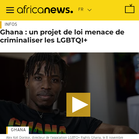
Passer
au
contenu
principal
INFOS
Ghana : un projet de loi menace de
criminaliser les LGBTQI+
GHANA
Alex Kofi Donkor, directeur de l'association LGBTQ+ Rights Ghana, le 8 novembre