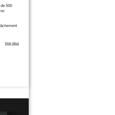
e de 500
roc
elâchement
Voir plus