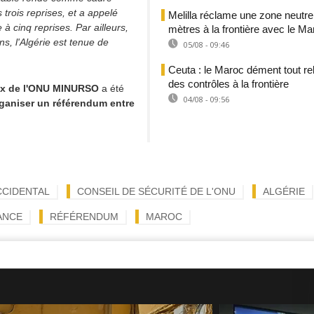
trois reprises, et a appelé
Melilla réclame une zone neutr
 à cinq reprises. Par ailleurs,
mètres à la frontière avec le Ma
s, l'Algérie est tenue de
05/08 - 09:46
Ceuta : le Maroc dément tout r
des contrôles à la frontière
aix de l'ONU MINURSO
a été
04/08 - 09:56
rganiser un référendum entre
CCIDENTAL
CONSEIL DE SÉCURITÉ DE L'ONU
ALGÉRIE
ANCE
RÉFÉRENDUM
MAROC