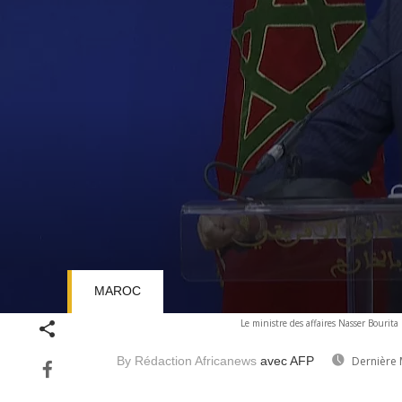
MAROC
Volume
Le ministre des affaires Nasser Bourita 
90%
By Rédaction Africanews
avec AFP
Dernière 