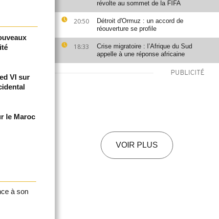
révolte au sommet de la FIFA
20:50
Détroit d'Ormuz : un accord de
réouverture se profile
nouveaux
18:33
Crise migratoire : l’Afrique du Sud
ité
appelle à une réponse africaine
PUBLICITÉ
ed VI sur
cidental
ur le Maroc
VOIR PLUS
nce à son