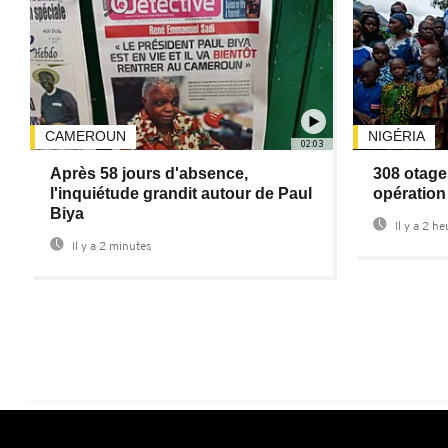
CAMEROUN
NIGÉRIA
02:03
Après 58 jours d'absence,
308 otages
l'inquiétude grandit autour de Paul
opération
Biya
Il y a 2 h
Il y a 2 minutes