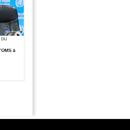
 DU
01:02
l'OMS à