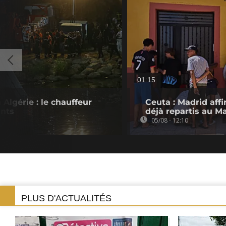
01:15
Algérie : le chauffeur
Ceuta : Madrid aff
ants
déjà repartis au M
05/08 - 12:10
PLUS D'ACTUALITÉS