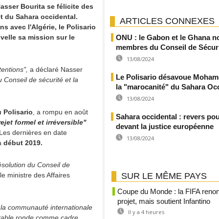
asser Bourita se félicite des
t du Sahara occidental.
ARTICLES CONNEXES
s avec l'Algérie, le Polisario
velle sa mission sur le
ONU : le Gabon et le Ghana 
membres du Conseil de Sécur
13/08/2024
tentions",
a déclaré Nasser
Le Polisario désavoue Moham
 Conseil de sécurité et la
la "marocanité" du Sahara Oc
13/08/2024
 Polisario
, a rompu en août
Sahara occidental : revers po
rejet formel et irréversible"
devant la justice européenne
Les dernières en date
13/08/2024
 à
début 2019.
résolution du Conseil de
le ministre des Affaires
SUR LE MÊME PAYS
Coupe du Monde : la FIFA reno
projet, mais soutient Infantino
ec la communauté internationale
Il y a 4 heures
a table ronde comme cadre