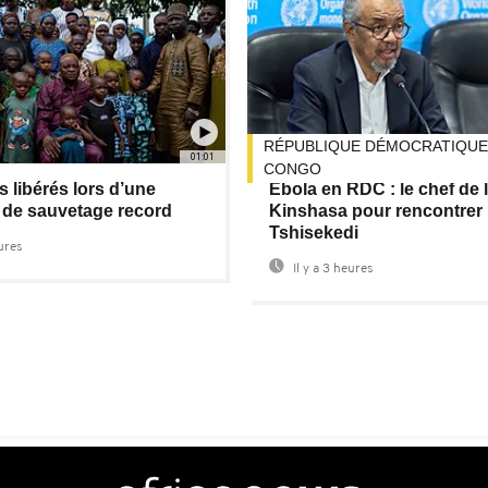
RÉPUBLIQUE DÉMOCRATIQUE
01:01
CONGO
 libérés lors d’une
Ebola en RDC : le chef de 
 de sauvetage record
Kinshasa pour rencontrer
Tshisekedi
eures
Il y a 3 heures