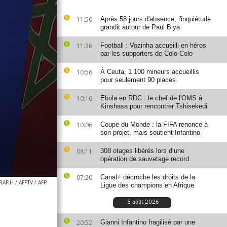
11:50
Après 58 jours d'absence, l'inquiétude
grandit autour de Paul Biya
11:36
Football : Vozinha accueilli en héros
par les supporters de Colo-Colo
10:56
À Ceuta, 1 100 mineurs accueillis
pour seulement 90 places
10:16
Ebola en RDC : le chef de l'OMS à
Kinshasa pour rencontrer Tshisekedi
10:06
Coupe du Monde : la FIFA renonce à
son projet, mais soutient Infantino
08:11
308 otages libérés lors d’une
opération de sauvetage record
07:20
Canal+ décroche les droits de la
AFIH / AFPTV / AFP
Ligue des champions en Afrique
5 août 2026
20:52
Gianni Infantino fragilisé par une