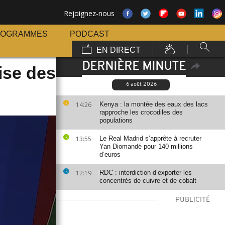
Rejoignez-nous
ROGRAMMES
PODCAST
EN DIRECT
DERNIÈRE MINUTE
ise des
6 août 2026
14:26
Kenya : la montée des eaux des lacs
rapproche les crocodiles des
populations
13:55
Le Real Madrid s’apprête à recruter
Yan Diomandé pour 140 millions
d’euros
12:19
RDC : interdiction d’exporter les
concentrés de cuivre et de cobalt
PUBLICITÉ