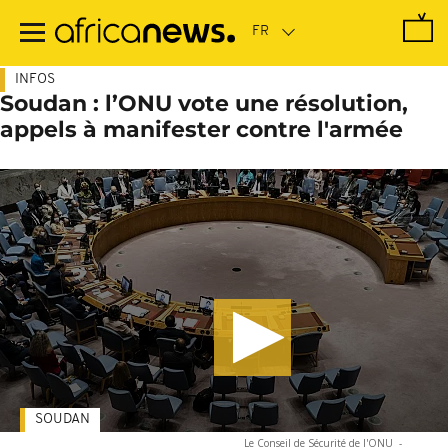
Passer
au
contenu
principal
INFOS
Soudan : l’ONU vote une résolution,
appels à manifester contre l'armée
SOUDAN
Le Conseil de Sécurité de l'ONU
-