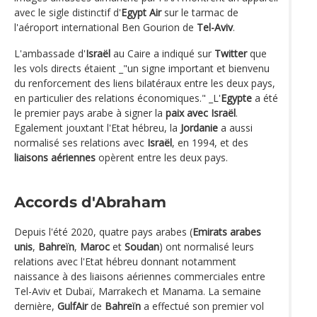
avec le sigle distinctif d'
Egypt Air
sur le tarmac de
l'aéroport international Ben Gourion de
Tel-Aviv
.
L'ambassade d'
Israël
au Caire a indiqué sur
Twitter
que
les vols directs étaient _"un signe important et bienvenu
du renforcement des liens bilatéraux entre les deux pays,
en particulier des relations économiques." _L'
Egypte
a été
le premier pays arabe à signer la
paix avec Israël
.
Egalement jouxtant l'Etat hébreu, la
Jordanie
a aussi
normalisé ses relations avec
Israël
, en 1994, et des
liaisons aériennes
opèrent entre les deux pays.
Accords d'Abraham
Depuis l'été 2020, quatre pays arabes (
Emirats arabes
unis
,
Bahreïn
,
Maroc
et
Soudan
) ont normalisé leurs
relations avec l'Etat hébreu donnant notamment
naissance à des liaisons aériennes commerciales entre
Tel-Aviv et Dubaï, Marrakech et Manama. La semaine
dernière,
GulfAir
de
Bahreïn
a effectué son premier vol