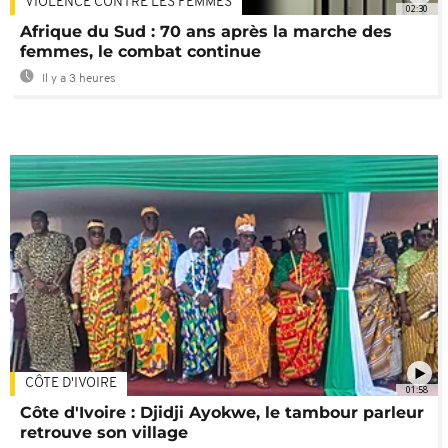
VIOLENCE CONTRE LES FEMMES
02:30
Afrique du Sud : 70 ans après la marche des
femmes, le combat continue
Il y a 3 heures
CÔTE D'IVOIRE
01:58
Côte d'Ivoire : Djidji Ayokwe, le tambour parleur
retrouve son village