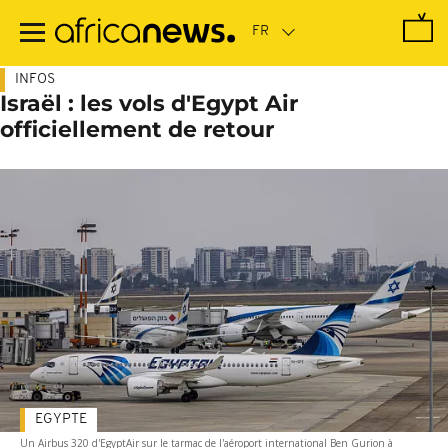
Passer
au
contenu
principal
INFOS
Israël : les vols d'Egypt Air
officiellement de retour
EGYPTE
Un Airbus 320 d'EgyptAir sur le tarmac de l'aéroport international Ben Gurion à