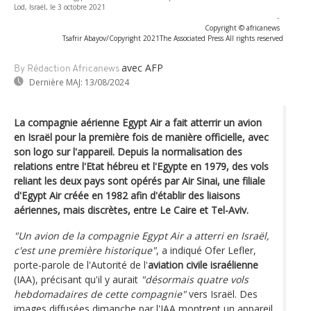
Lod, Israël, le 3 octobre 2021
-
Copyright © africanews
Tsafrir Abayov/Copyright 2021The Associated Press All rights reserved
avec AFP
By Rédaction Africanews
Dernière MAJ:
13/08/2024
La compagnie aérienne Egypt Air a fait atterrir un avion
en Israël pour la première fois de manière officielle, avec
son logo sur l'appareil. Depuis la normalisation des
relations entre l'Etat hébreu et l'Egypte en 1979, des vols
reliant les deux pays sont opérés par Air Sinai, une filiale
d'Egypt Air créée en 1982 afin d'établir des liaisons
aériennes, mais discrètes, entre Le Caire et Tel-Aviv.
"Un avion de la compagnie Egypt Air a atterri en Israël,
c'est une première historique"
, a indiqué Ofer Lefler,
porte-parole de l'Autorité de l'
aviation civile israélienne
(IAA), précisant qu'il y aurait
"désormais quatre vols
hebdomadaires de cette compagnie"
vers Israël. Des
images diffusées dimanche par l'IAA montrent un appareil