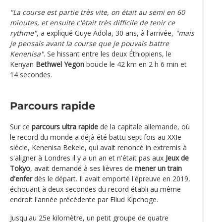
"La course est partie très vite, on était au semi en 60
minutes, et ensuite c'était très difficile de tenir ce
rythme"
, a expliqué Guye Adola, 30 ans, à l'arrivée,
"mais
je pensais avant la course que je pouvais battre
Kenenisa"
. Se hissant entre les deux Éthiopiens, le
Kenyan
Bethwel Yegon
boucle le 42 km en 2 h 6 min et
14 secondes.
Parcours rapide
Sur ce
parcours ultra rapide
de la capitale allemande, où
le record du monde a déjà été battu sept fois au XXIe
siècle, Kenenisa Bekele, qui avait renoncé in extremis à
s'aligner à Londres il y a un an et n'était pas aux
Jeux de
Tokyo
, avait demandé à ses lièvres de
mener un train
d'enfer
dès le départ. Il avait emporté l'épreuve en 2019,
échouant à deux secondes du record établi au même
endroit l'année précédente par Eliud Kipchoge.
Jusqu'au 25e kilomètre, un petit groupe de quatre