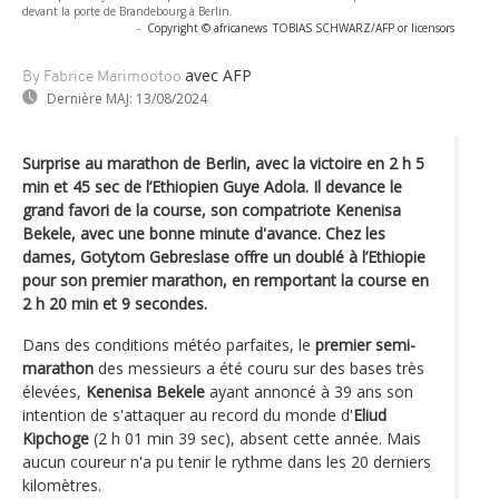
devant la porte de Brandebourg à Berlin.
-
Copyright © africanews
TOBIAS SCHWARZ/AFP or licensors
avec AFP
By Fabrice Marimootoo
Dernière MAJ:
13/08/2024
Surprise au marathon de Berlin, avec la victoire en 2 h 5
min et 45 sec de l’Ethiopien Guye Adola. Il devance le
grand favori de la course, son compatriote Kenenisa
Bekele, avec une bonne minute d'avance. Chez les
dames, Gotytom Gebreslase offre un doublé à l’Ethiopie
pour son premier marathon, en remportant la course en
2 h 20 min et 9 secondes.
Dans des conditions météo parfaites, le
premier semi-
marathon
des messieurs a été couru sur des bases très
élevées,
Kenenisa Bekele
ayant annoncé à 39 ans son
intention de s'attaquer au record du monde d'
Eliud
Kipchoge
(2 h 01 min 39 sec), absent cette année. Mais
aucun coureur n'a pu tenir le rythme dans les 20 derniers
kilomètres.