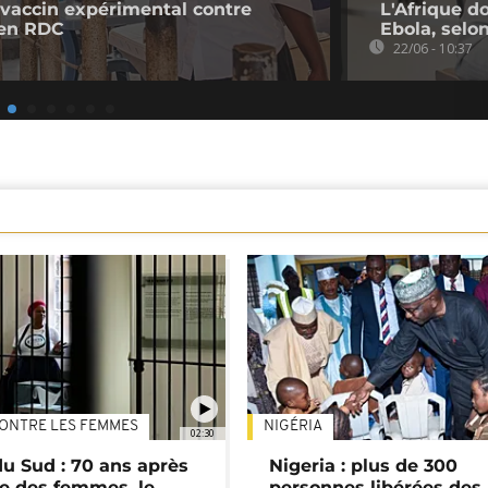
 vaccin expérimental contre
L'Afrique d
 en RDC
Ebola, selon
22/06 - 10:37
ONTRE LES FEMMES
NIGÉRIA
02:30
du Sud : 70 ans après
Nigeria : plus de 300
e des femmes, le
personnes libérées des