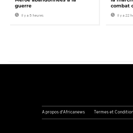
guerre
combat 
Il y a 5 heures
Il y a 22 
A propos d'Africanews
Termes et Conditio