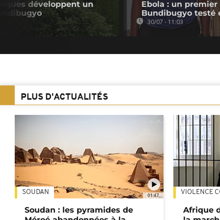
nniques développent un
Ebola : un premier
Bundibugyo
Bundibugyo testé
30/07 - 11:03
PLUS D'ACTUALITÉS
SOUDAN
VIOLENCE C
01:47
Soudan : les pyramides de
Afrique 
Méroé abandonnées à la
la march