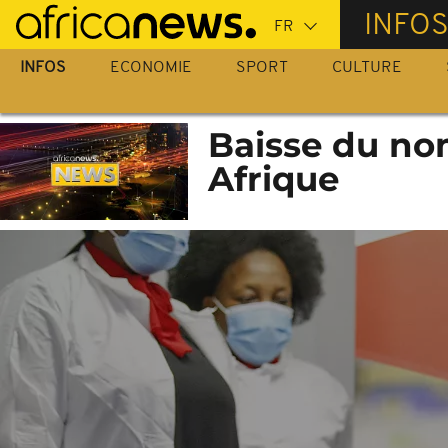
Passer
INFO
au
contenu
INFOS
ECONOMIE
SPORT
CULTURE
principal
Baisse du no
Afrique