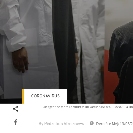
CORONAVIRUS
Volume
Un agent de santé administre un vaccin SINOVAC Covid-19 à un mi
90%
Dernière MAJ:
13/08/2
By Rédaction Africanews