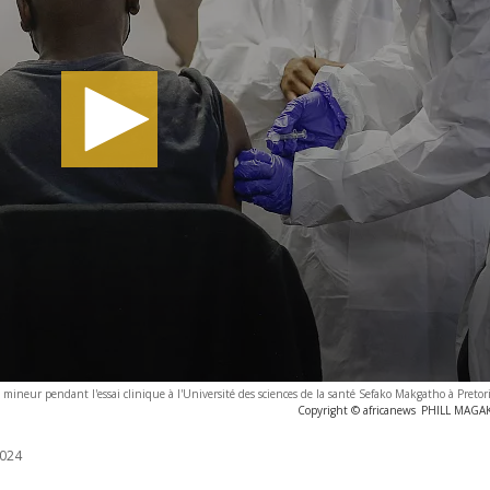
neur pendant l'essai clinique à l'Université des sciences de la santé Sefako Makgatho à Pretor
Copyright © africanews
PHILL MAGAKO
024