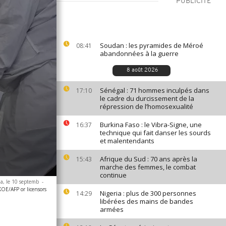
PUBLICITÉ
Soudan : les pyramides de Méroé
08:41
abandonnées à la guerre
8 août 2026
Sénégal : 71 hommes inculpés dans
17:10
le cadre du durcissement de la
répression de l’homosexualité
Burkina Faso : le Vibra-Signe, une
16:37
technique qui fait danser les sourds
et malentendants
Afrique du Sud : 70 ans après la
15:43
marche des femmes, le combat
continue
ia, le 10 septemb
-
E/AFP or licensors
Nigeria : plus de 300 personnes
14:29
libérées des mains de bandes
armées