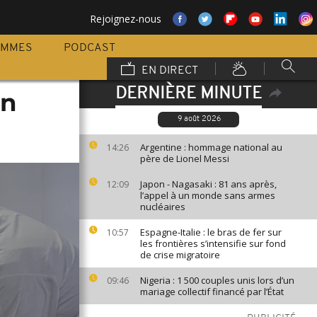
Rejoignez-nous
AMMES
PODCAST
EN DIRECT
DERNIÈRE MINUTE
en
9 août 2026
Argentine : hommage national au
14:26
père de Lionel Messi
Japon - Nagasaki : 81 ans après,
12:09
l’appel à un monde sans armes
nucléaires
Espagne-Italie : le bras de fer sur
10:57
les frontières s’intensifie sur fond
de crise migratoire
Nigeria : 1 500 couples unis lors d’un
09:46
mariage collectif financé par l’État