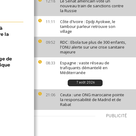
Le Sénat américain vote un
12:18
nouveau train de sanctions contre
la Russie
Côte d'Ivoire : Djidji Ayokwe, le
11:11
tambour parleur retrouve son
 à
village
e la
RDC : Ebola tue plus de 300 enfants,
09:52
l'ONU alerte sur une crise sanitaire
majeure
ge de
Espagne : vaste réseau de
08:33
rique
trafiquants démantelé en
Méditerranée
7 août 2026
Ceuta : une ONG marocaine pointe
21:06
la responsabilité de Madrid et de
Rabat
PUBLICITÉ