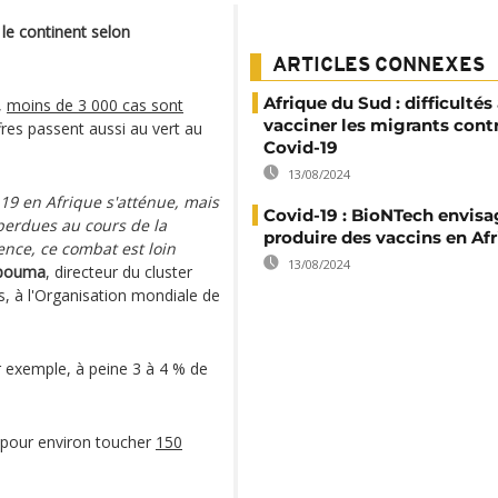
le continent selon
ARTICLES CONNEXES
Afrique du Sud : difficultés
,
moins de 3 000 cas sont
vacciner les migrants contr
res passent aussi au vert au
Covid-19
13/08/2024
9 en Afrique s'atténue, mais
Covid-19 : BioNTech envisa
perdues au cours de la
produire des vaccins en Af
nce, ce combat est loin
13/08/2024
mpouma
, directeur du cluster
s, à l'Organisation mondiale de
ar exemple, à peine 3 à 4 % de
on pour environ toucher
150