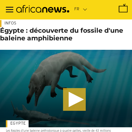
Passer
au
contenu
principal
INFOS
Égypte : découverte du fossile d'une
baleine amphibienne
EGYPTE
Les fossiles d'une baleine préhistorique à quatre pattes, vieille de 43 millions