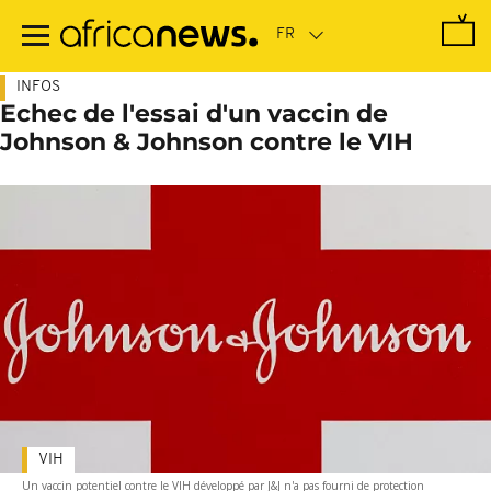
Passer
au
contenu
principal
INFOS
Echec de l'essai d'un vaccin de
Johnson & Johnson contre le VIH
VIH
Un vaccin potentiel contre le VIH développé par J&J n'a pas fourni de protection