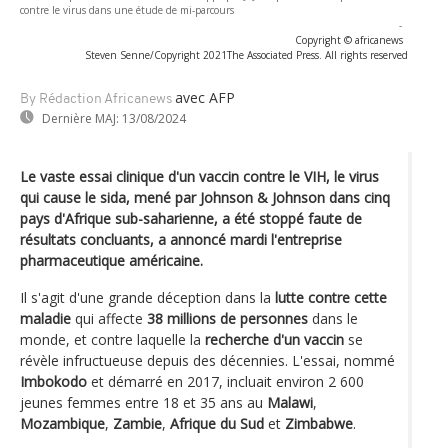
contre le virus dans une étude de mi-parcours
-
Copyright © africanews
Steven Senne/Copyright 2021The Associated Press. All rights reserved
avec AFP
By Rédaction Africanews
Dernière MAJ:
13/08/2024
Le vaste essai clinique d'un vaccin contre le VIH, le virus
qui cause le sida, mené par Johnson & Johnson dans cinq
pays d'Afrique sub-saharienne, a été stoppé faute de
résultats concluants, a annoncé mardi l'entreprise
pharmaceutique américaine.
Il s'agit d'une grande déception dans la
lutte contre cette
maladie
qui affecte
38 millions de personnes
dans le
monde, et contre laquelle la
recherche d'un vaccin
se
révèle infructueuse depuis des décennies. L'essai, nommé
Imbokodo
et démarré en 2017, incluait environ 2 600
jeunes femmes entre 18 et 35 ans au
Malawi
,
Mozambique
,
Zambie
,
Afrique du Sud
et
Zimbabwe
.