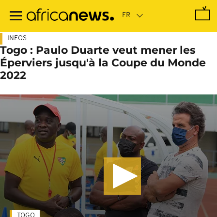
Passer
au
contenu
principal
INFOS
Togo : Paulo Duarte veut mener les
Éperviers jusqu'à la Coupe du Monde
2022
TOGO