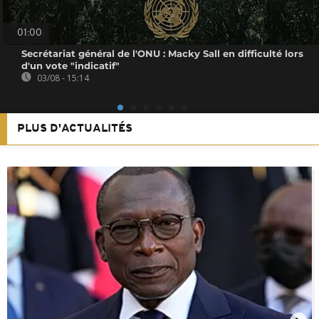
01:00
Secrétariat général de l'ONU : Macky Sall en difficulté lors
d'un vote "indicatif"
03/08 - 15:14
PLUS D'ACTUALITÉS