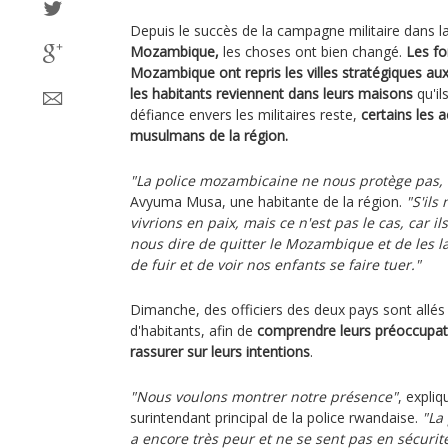
Depuis le succès de la campagne militaire dans l
Mozambique,
les choses ont bien changé.
Les f
Mozambique ont repris les villes stratégiques au
les habitants reviennent dans leurs maisons
qu'il
défiance envers les militaires reste,
certains les 
musulmans de la région.
"La police mozambicaine ne nous protège pas, 
Avyuma Musa, une habitante de la région.
"S'ils
vivrions en paix, mais ce n'est pas le cas, car il
nous dire de quitter le Mozambique et de les la
de fuir et de voir nos enfants se faire tuer."
Dimanche, des officiers des deux pays sont allés
d'habitants, afin de
comprendre leurs préoccupati
rassurer sur leurs intentions
.
"Nous voulons montrer notre présence"
, expliq
surintendant principal de la police rwandaise.
"La
a encore très peur et ne se sent pas en sécurit