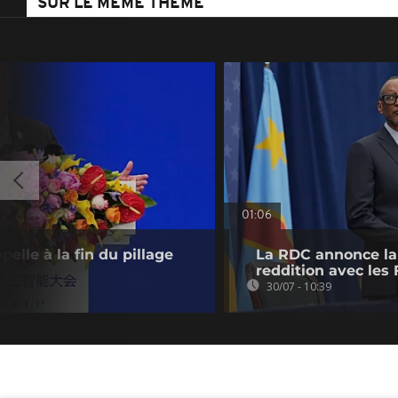
SUR LE MÊME THÈME
01:06
elle à la fin du pillage
La RDC annonce la 
reddition avec les
30/07 - 10:39