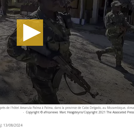
t près de l'hôtel Amarula Palma à Palma, dans la province de Cabo Delgado, au Mozambique, di
-
Copyright © africanews
Marc Hoogsteyns/Copyright 2021 The Associated Press. 
J:
13/08/2024