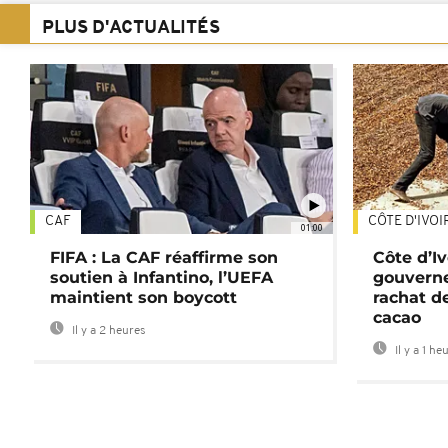
PLUS D'ACTUALITÉS
CAF
CÔTE D'IVOI
01:00
FIFA : La CAF réaffirme son
Côte d’Ivo
soutien à Infantino, l’UEFA
gouverne
maintient son boycott
rachat d
cacao
Il y a 2 heures
Il y a 1 he