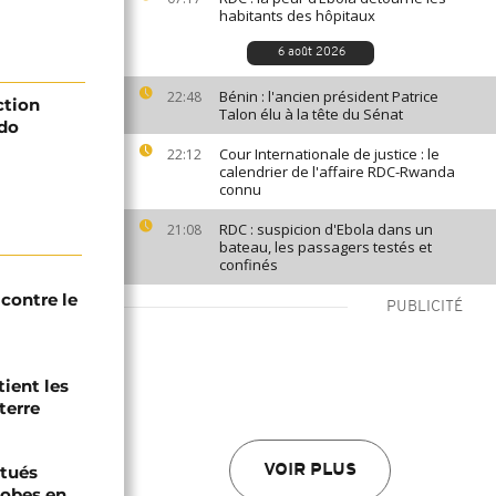
habitants des hôpitaux
6 août 2026
Bénin : l'ancien président Patrice
22:48
ction
Talon élu à la tête du Sénat
ado
Cour Internationale de justice : le
22:12
calendrier de l'affaire RDC-Rwanda
connu
RDC : suspicion d'Ebola dans un
21:08
bateau, les passagers testés et
confinés
contre le
PUBLICITÉ
tient les
terre
tués
VOIR PLUS
hobes en