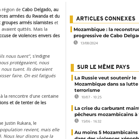
a région de
Cabo Delgado, au
orces armées du Rwanda et du
ARTICLES CONNEXES
x groupes armés islamistes
et
s avaient quittés. Mais la
Mozambique : la reconstru
accuse de violences envers des
progressive de Cabo Delg
13/08/2024
ils nous tuent"
, s'indigne
 nous protégeaient, nous
SUR LE MÊME PAYS
s nous tuent. Ils devraient
isser faire. On est fatigués
La Russie veut soutenir le
Mozambique dans sa lutte 
terrorisme
 à la rencontre d'une centaine
10/07 - 10:25
ons et de tenter de les
La crise du carburant main
pêcheurs mozambicains à 
15/06 - 16:32
ue Justin Rukara, le
 population revient, mais elle
Au moins 5 Mozambicains 
é. Nous leur disons que la
dans des violences xénop