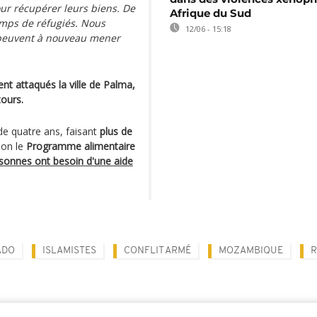
our récupérer leurs biens. De
Afrique du Sud
mps de réfugiés. Nous
12/06 - 15:18
 peuvent à nouveau mener
nt attaqués la ville de Palma,
tours.
de quatre ans, faisant
plus de
lon le
Programme alimentaire
rsonnes ont besoin d'une aide
ADO
ISLAMISTES
CONFLIT ARMÉ
MOZAMBIQUE