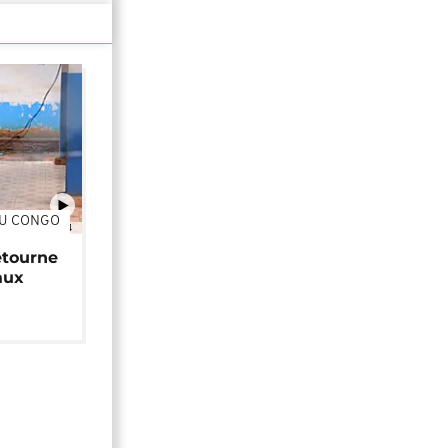
DU CONGO
01:34
étourne
aux