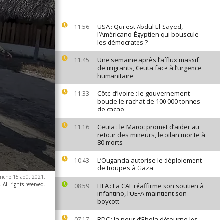
USA : Qui est Abdul El-Sayed,
11:56
l’Américano-Égyptien qui bouscule
les démocrates ?
Une semaine après l’afflux massif
11:45
de migrants, Ceuta face à l’urgence
humanitaire
Côte d’Ivoire : le gouvernement
11:33
boucle le rachat de 100 000 tonnes
de cacao
Ceuta : le Maroc promet d’aider au
11:16
retour des mineurs, le bilan monte à
80 morts
L’Ouganda autorise le déploiement
10:43
de troupes à Gaza
manche 15 août 2021.
All rights reserved.
FIFA : La CAF réaffirme son soutien à
08:59
Infantino, l’UEFA maintient son
boycott
RDC : la peur d’Ebola détourne les
07:17