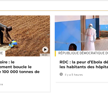
RE
RÉPUBLIQUE DÉMOCRATIQUE 
00:51
ire : le
RDC : la peur d’Ebola d
ment boucle le
les habitants des hôpit
e 100 000 tonnes de
Il y a 5 heures
ure