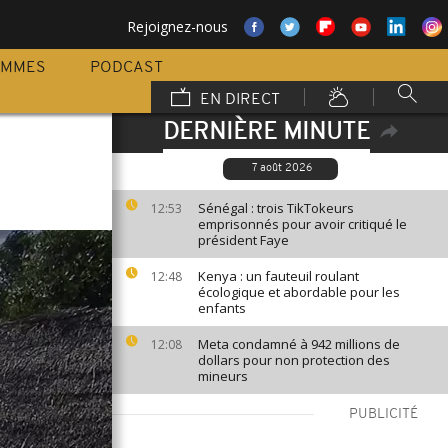
Rejoignez-nous
AMMES
PODCAST
EN DIRECT
DERNIÈRE MINUTE
7 août 2026
Sénégal : trois TikTokeurs
12:53
emprisonnés pour avoir critiqué le
président Faye
Kenya : un fauteuil roulant
12:48
écologique et abordable pour les
enfants
Meta condamné à 942 millions de
12:08
dollars pour non protection des
mineurs
PUBLICITÉ