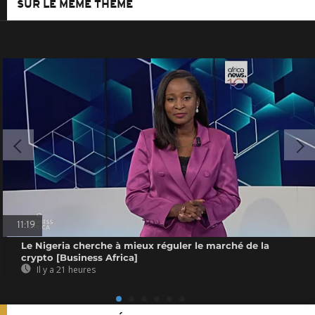
SUR LE MÊME THÈME
11:19
Le Nigeria cherche à mieux réguler le marché de la
crypto [Business Africa]
Il y a 21 heures