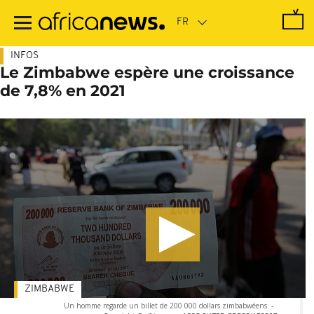
Passer
au
contenu
principal
INFOS
Le Zimbabwe espère une croissance
de 7,8% en 2021
ZIMBABWE
Un homme regarde un billet de 200 000 dollars zimbabwéens
-