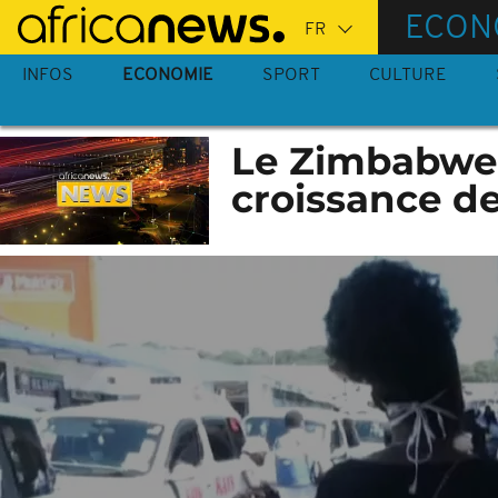
Passer
ECON
au
contenu
INFOS
ECONOMIE
SPORT
CULTURE
principal
Le Zimbabwe 
croissance d