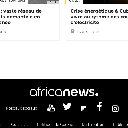
TRES HUMAINS
CUBA
01:18
: vaste réseau de
Crise énergétique à Cub
nts démantelé en
vivre au rythme des co
anée
d'électricité
eures
Il y a 18 heures
Réseaux sociaux
ns
Contacts
Politique de Cookie
Distribution
Publicit