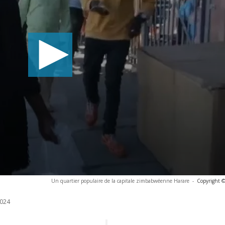
Un quartier populaire de la capitale zimbabwéenne Harare
-
Copyright ©
024