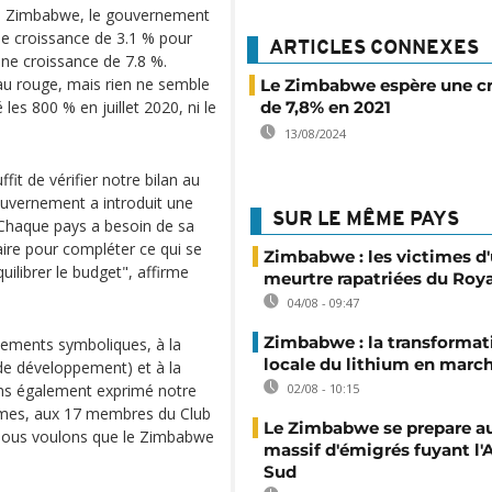
du Zimbabwe, le gouvernement
une croissance de 3.1 % pour
ARTICLES CONNEXES
une croissance de 7.8 %.
au rouge, mais rien ne semble
Le Zimbabwe espère une c
é les 800 % en juillet 2020, ni le
de 7,8% en 2021
13/08/2024
fit de vérifier notre bilan au
ouvernement a introduit une
SUR LE MÊME PAYS
 Chaque pays a besoin de sa
ire pour compléter ce qui se
Zimbabwe : les victimes d'
ilibrer le budget", affirme
meurtre rapatriées du Ro
04/08 - 09:47
Zimbabwe : la transformat
ements symboliques, à la
locale du lithium en marc
de développement) et à la
ns également exprimé notre
02/08 - 10:15
mes, aux 17 membres du Club
Le Zimbabwe se prepare au
 Nous voulons que le Zimbabwe
massif d'émigrés fuyant l'
Sud