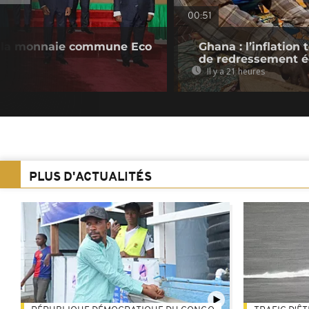
00:51
 la monnaie commune Eco
Ghana : l’inflatio
de redressement 
Il y a 21 heures
PLUS D'ACTUALITÉS