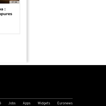
01:54
a :
upures
é
Jobs
Apps
Widgets
Euronews