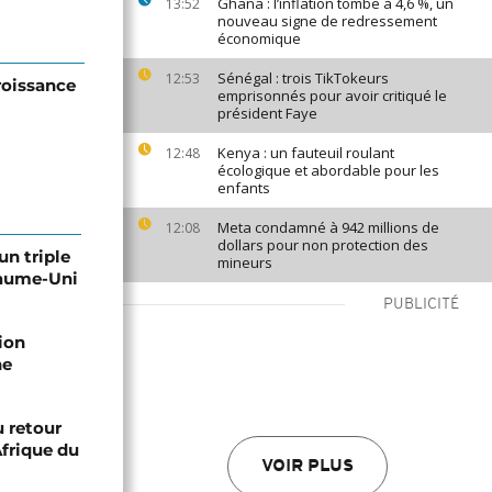
Ghana : l’inflation tombe à 4,6 %, un
13:52
nouveau signe de redressement
économique
Sénégal : trois TikTokeurs
12:53
roissance
emprisonnés pour avoir critiqué le
président Faye
Kenya : un fauteuil roulant
12:48
écologique et abordable pour les
enfants
Meta condamné à 942 millions de
12:08
dollars pour non protection des
un triple
mineurs
yaume-Uni
PUBLICITÉ
ion
he
 retour
Afrique du
VOIR PLUS