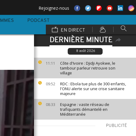
Rejoignez-nous
AMMES
PODCAST
EN DIRECT
DERNIÈRE MINUTE
8 août 2026
Côte d'Ivoire : Djidji Ayokwe, le
11:11
tambour parleur retrouve son
village
RDC : Ebola tue plus de 300 enfants,
09:52
l'ONU alerte sur une crise sanitaire
majeure
Espagne : vaste réseau de
08:33
trafiquants démantelé en
Méditerranée
PUBLICITÉ