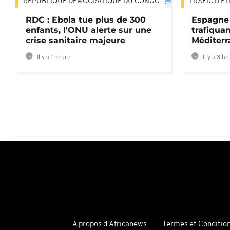
RÉPUBLIQUE DÉMOCRATIQUE DU CONGO
TRAFIC D'Ê
01:47
RDC : Ebola tue plus de 300
Espagne 
enfants, l'ONU alerte sur une
trafiqua
crise sanitaire majeure
Méditerr
Il y a 1 heure
Il y a 3 h
A propos d'Africanews
Termes et Conditio