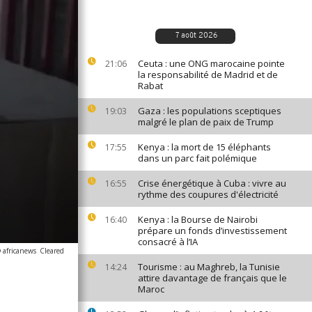
7 août 2026
Ceuta : une ONG marocaine pointe
21:06
la responsabilité de Madrid et de
Rabat
Gaza : les populations sceptiques
19:03
malgré le plan de paix de Trump
Kenya : la mort de 15 éléphants
17:55
dans un parc fait polémique
Crise énergétique à Cuba : vivre au
16:55
rythme des coupures d'électricité
Kenya : la Bourse de Nairobi
16:40
prépare un fonds d’investissement
consacré à l’IA
 africanews
Cleared
Tourisme : au Maghreb, la Tunisie
14:24
attire davantage de français que le
Maroc