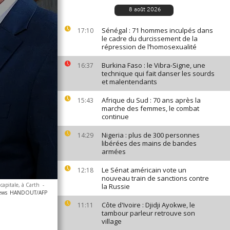
8 août 2026
Sénégal : 71 hommes inculpés dans
17:10
le cadre du durcissement de la
répression de l’homosexualité
Burkina Faso : le Vibra-Signe, une
16:37
technique qui fait danser les sourds
et malentendants
Afrique du Sud : 70 ans après la
15:43
marche des femmes, le combat
continue
Nigeria : plus de 300 personnes
14:29
libérées des mains de bandes
armées
Le Sénat américain vote un
12:18
nouveau train de sanctions contre
capitale, à Carth
-
la Russie
ews
HANDOUT/AFP
Côte d'Ivoire : Djidji Ayokwe, le
11:11
tambour parleur retrouve son
village