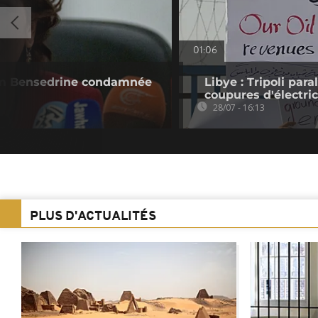
01:06
ihem Bensedrine condamnée
Libye : Tripoli para
coupures d'électric
28/07 - 16:13
PLUS D'ACTUALITÉS