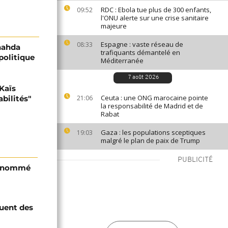
RDC : Ebola tue plus de 300 enfants,
09:52
l'ONU alerte sur une crise sanitaire
majeure
Espagne : vaste réseau de
08:33
nnahda
trafiquants démantelé en
 politique
Méditerranée
7 août 2026
 Kaïs
Ceuta : une ONG marocaine pointe
bilités"
21:06
la responsabilité de Madrid et de
Rabat
Gaza : les populations sceptiques
19:03
malgré le plan de paix de Trump
PUBLICITÉ
i nommé
quent des