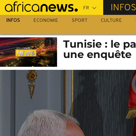
Passer
INFO
au
contenu
INFOS
ECONOMIE
SPORT
CULTURE
principal
Tunisie : le 
une enquête