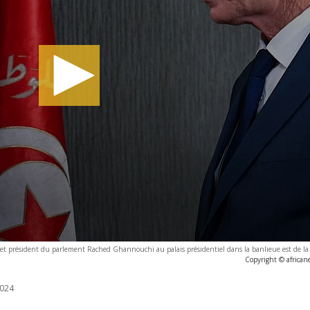
 et président du parlement Rached Ghannouchi au palais présidentiel dans la banlieue est de la 
Copyright © african
024