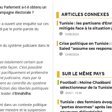
 au Parlement a-t-il obtenu un
campagne électorale ?
ARTICLES CONNEXES
Tunisie : les partisans d'E
lle a ouvert une enquête sur ces
mitigés face à la situation
di par le porte-parole du
13/08/2024
Crise politique en Tunisie :
n du système judiciaire dans le
Saïed "assume ses responsa
13/08/2024
as totalement certain que
tte façon. C’est possible
 pacifiquement et prétendre
SUR LE MÊME PAYS
ème judiciaire, mais par la
Football : Moïne Chaâban
ment au contrôle du système
sélectionneur de la Tunisie
diction des libertés politiques
, leader d’
Ennahdha
.
29/07 - 15:30
Tunisie : des fermiers évo
nt dans un contexte politique
''pertes énormes'' après les
er ministre et la suspension
coupures d'électricité