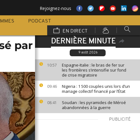
Rejoignez-nous
AMMES
PODCAST
EN DIRECT
DERNIÈRE MINUTE
isé par
9 août 2026
Espagne-Italie : le bras de fer sur
10:57
les frontières s’intensifie sur fond
de crise migratoire
Nigeria : 1 500 couples unis lors d’un
09:46
mariage collectif financé par l’État
Soudan : les pyramides de Méroé
08:41
abandonnées à la guerre
PUBLICITÉ