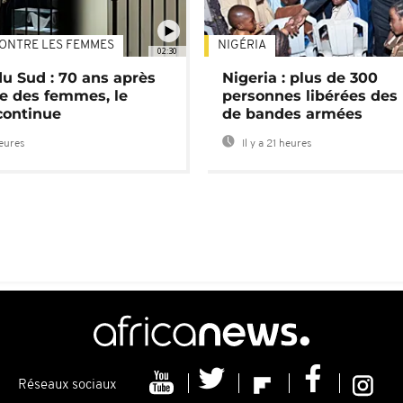
ONTRE LES FEMMES
NIGÉRIA
02:30
du Sud : 70 ans après
Nigeria : plus de 300
e des femmes, le
personnes libérées des
continue
de bandes armées
heures
Il y a 21 heures
Réseaux sociaux