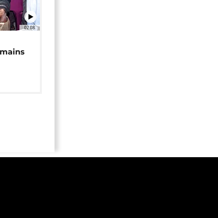
02:08
 mains