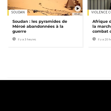
SOUDAN
VIOLENCE C
01:47
Soudan : les pyramides de
Afrique 
Méroé abandonnées à la
la march
guerre
combat 
Il y a 3 heures
Il y a 20 