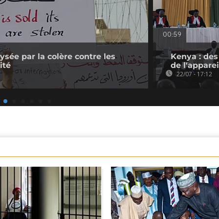
00:59
lysée par la colère contre les
Kenya : des
ité
de l'apparei
22/07 - 17:12