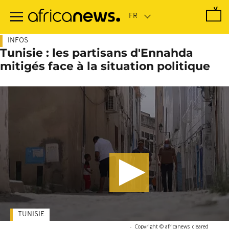
Passer
au
contenu
principal
INFOS
Tunisie : les partisans d'Ennahda
mitigés face à la situation politique
TUNISIE
-
Copyright © africanews
cleared