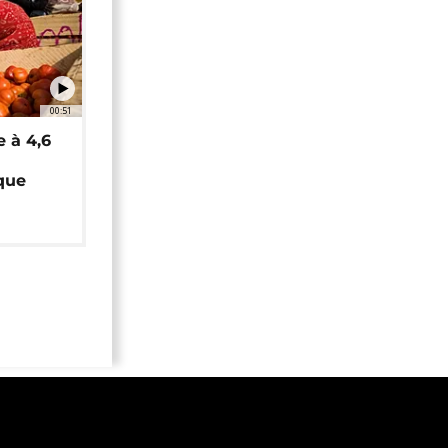
00:51
e à 4,6
que