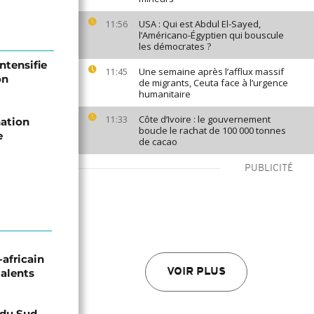
USA : Qui est Abdul El-Sayed,
11:56
l’Américano-Égyptien qui bouscule
les démocrates ?
intensifie
Une semaine après l’afflux massif
11:45
on
de migrants, Ceuta face à l’urgence
humanitaire
Côte d’Ivoire : le gouvernement
11:33
nation
boucle le rachat de 100 000 tonnes
e
de cacao
PUBLICITÉ
-africain
talents
VOIR PLUS
e du Sud