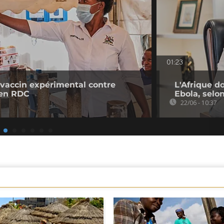
01:23
 vaccin expérimental contre
L'Afrique d
 en RDC
Ebola, selon
22/06 - 10:37