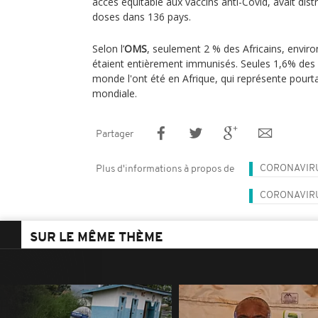
accès équitable aux vaccins anti-Covid, avait dist
doses dans 136 pays.
Selon l’
OMS
, seulement 2 % des Africains, enviro
étaient entièrement immunisés. Seules 1,6% des
monde l'ont été en Afrique, qui représente pourt
mondiale.
Partager
CORONAVIR
Plus d'informations à propos de
CORONAVIRU
SUR LE MÊME THÈME