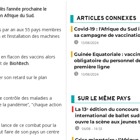
dès l’année prochaine le
n Afrique du Sud.
ARTICLES CONNEXES
Covid-19 : l'Afrique du Sud 
ses par an aux 55 pays membres
sa campagne de vaccinati
 et l’installation des machines
13/08/2024
Guinée Equatoriale : vacci
 en flacon des vaccins alors
obligatoire du personnel d
t de
BioNtech
.
première ligne
13/08/2024
er son retard sur le plan
de contrôle des maladies a
SUR LE MÊME PAYS
e la pandémie’’, "chaque action
La 13ᵉ édition du concours
international de ballet sud
ouvre la scène aux jeunes 
e lance de ce combat pour la
06/08 - 16:53
eut faire de son pays un centre
Crise migratoire : l’Afriqu