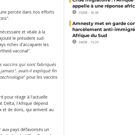
appelle à une réponse afri
 "une percée dans nos efforts
05/08 - 18:38
ins".
Amnesty met en garde con
harcèlement anti-immigré
nécessaire et vitale à la
Afrique du Sud
jouté le président sud-
04/08 - 15:35
ays riches d'accaparer les
theid vaccinal".
s vaccins qui sont fabriqués
amais", avait-il expliqué fin
 technologie
" pour les vaccins
d pour réagir à l'actuelle
t Delta, l'Afrique dépend
et de dons, qui arrivent au
ir aux pays défavorisés un