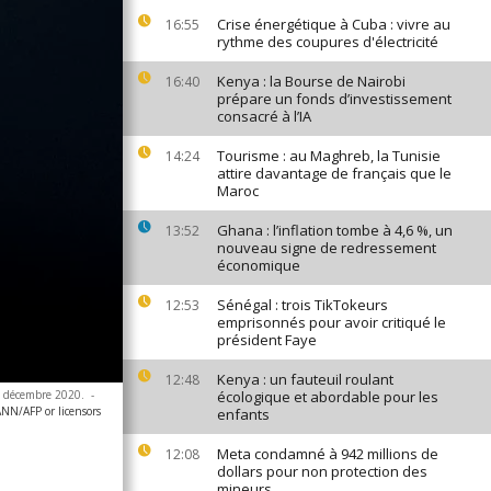
Crise énergétique à Cuba : vivre au
16:55
rythme des coupures d'électricité
Kenya : la Bourse de Nairobi
16:40
prépare un fonds d’investissement
consacré à l’IA
Tourisme : au Maghreb, la Tunisie
14:24
attire davantage de français que le
Maroc
Ghana : l’inflation tombe à 4,6 %, un
13:52
nouveau signe de redressement
économique
Sénégal : trois TikTokeurs
12:53
emprisonnés pour avoir critiqué le
président Faye
Kenya : un fauteuil roulant
12:48
27 décembre 2020.
-
écologique et abordable pour les
/AFP or licensors
enfants
Meta condamné à 942 millions de
12:08
dollars pour non protection des
mineurs