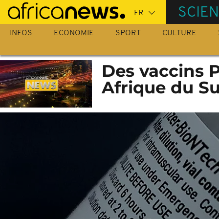
Passer
SCIE
au
contenu
INFOS
ECONOMIE
SPORT
CULTURE
principal
Des vaccins P
Afrique du S