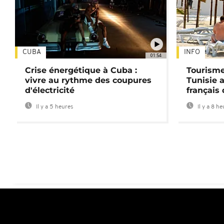
CUBA
INFO
01:54
Crise énergétique à Cuba :
Tourisme
vivre au rythme des coupures
Tunisie 
d'électricité
français
Il y a 5 heures
Il y a 8 h