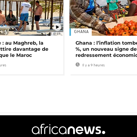
GHANA
01:01
 : au Maghreb, la
Ghana : l’inflation tomb
attire davantage de
%, un nouveau signe de
 que le Maroc
redressement économi
eures
Il y a 9 heures