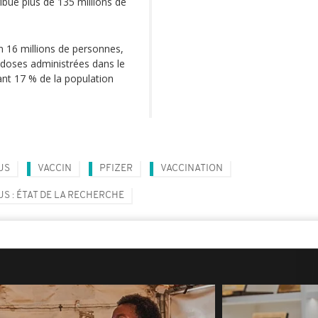
ribué plus de 135 millions de
n 16 millions de personnes,
 doses administrées dans le
ant 17 % de la population
US
VACCIN
PFIZER
VACCINATION
S : ÉTAT DE LA RECHERCHE