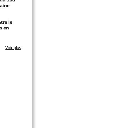
caine
tre le
s en
Voir plus