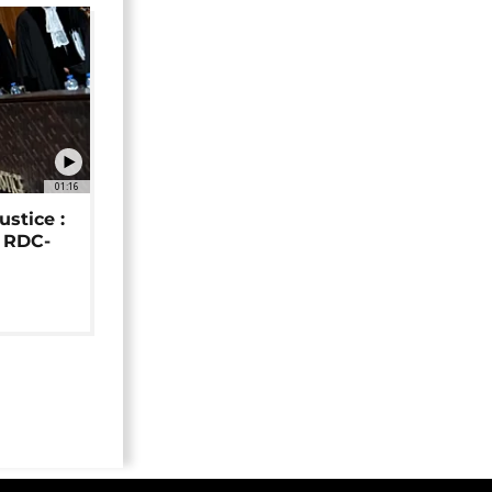
01:16
ustice :
e RDC-