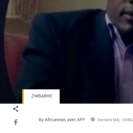
ZIMBABWE
Volume
90%
By Africanews
avec AFP
Dernière MAJ:
13/08/