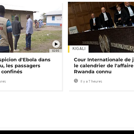
KIGALI
02:05
spicion d'Ebola dans
Cour Internationale de j
u, les passagers
le calendrier de l'affair
 confinés
Rwanda connu
ures
Il y a 7 heures