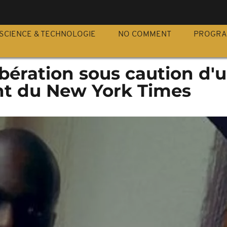
S
SCIENCE & TECHNOLOGIE
NO COMMENT
PROGR
bération sous caution d'
t du New York Times