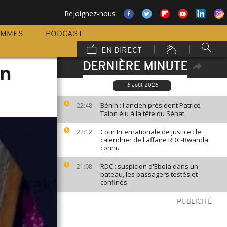
Rejoignez-nous
AMMES
PODCAST
EN DIRECT
DERNIÈRE MINUTE
un
6 août 2026
Bénin : l'ancien président Patrice
22:48
Talon élu à la tête du Sénat
Cour Internationale de justice : le
22:12
calendrier de l'affaire RDC-Rwanda
connu
RDC : suspicion d'Ebola dans un
21:08
bateau, les passagers testés et
confinés
PUBLICITÉ