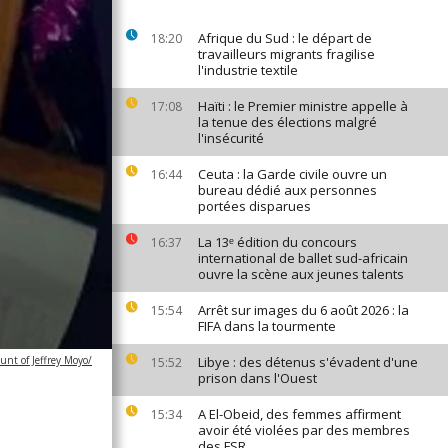
Afrique du Sud : le départ de
18:20
travailleurs migrants fragilise
l'industrie textile
Haïti : le Premier ministre appelle à
17:08
la tenue des élections malgré
l'insécurité
Ceuta : la Garde civile ouvre un
16:44
bureau dédié aux personnes
portées disparues
La 13ᵉ édition du concours
16:37
international de ballet sud-africain
ouvre la scène aux jeunes talents
Arrêt sur images du 6 août 2026 : la
15:54
FIFA dans la tourmente
ount of Jeffrey Moyo/
Libye : des détenus s'évadent d'une
15:52
prison dans l'Ouest
A El-Obeid, des femmes affirment
15:34
avoir été violées par des membres
des FSR