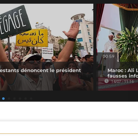
00:59
festants dénoncent le président
Maroc : Ali
fausses inf
14/07 - 11:16