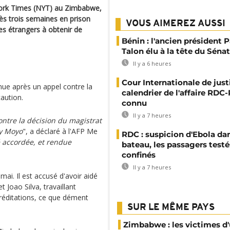
York Times (NYT) au Zimbabwe,
rès trois semaines en prison
VOUS AIMEREZ AUSSI
tes étrangers à obtenir de
Bénin : l'ancien président P
Talon élu à la tête du Sénat
Il y a 6 heures
Cour Internationale de justi
enue après un appel contre la
calendrier de l'affaire RD
caution.
connu
Il y a 7 heures
ntre la décision du magistrat
ey Moyo
", a déclaré à l'AFP Me
RDC : suspicion d'Ebola da
é accordée, et rendue
bateau, les passagers testé
confinés
Il y a 7 heures
 mai. Il est accusé d'avoir aidé
 Joao Silva, travaillant
réditations, ce que dément
SUR LE MÊME PAYS
Zimbabwe : les victimes d'