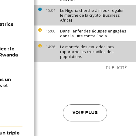
Le Nigeria cherche à mieux réguler
15:04
le marché de la crypto [Business
Africa]
atrice
Dans l'enfer des équipes engagées
15:00
dans la lutte contre Ebola
La montée des eaux des lacs
14:26
ce : le
rapproche les crocodiles des
C-Rwanda
populations
PUBLICITÉ
ns un
s et
VOIR PLUS
un triple