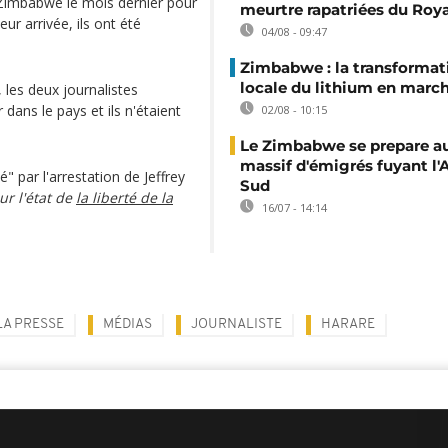
 Zimbabwe le mois dernier pour
meurtre rapatriées du Ro
ur arrivée, ils ont été
04/08 - 09:47
Zimbabwe : la transformat
locale du lithium en marc
es deux journalistes
 dans le pays et ils n'étaient
02/08 - 10:15
Le Zimbabwe se prepare au
massif d'émigrés fuyant l'
 par l'arrestation de Jeffrey
Sud
ur l'état de
la liberté de la
16/07 - 14:14
LA PRESSE
MÉDIAS
JOURNALISTE
HARARE