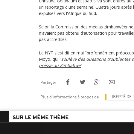
Christina Goldbaum et Joao Silva sont entrés au
un reportage d'une semaine. Quatre jours après le
expulsés vers l'Afrique du Sud.
Selon la Commission des médias zimbabwéenne, l
n'avaient pas obtenu d'autorisation pour travailler
pas accrédités.
Le NYT s'est dit en mai "profondément préoccupé"
Moyo, qui "
soulève des questions troublantes s
presse au Zimbabwe
".
Partager
LIBERTÉ DE 
Plus d'informations à propos de
SUR LE MÊME THÈME