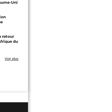
yaume-Uni
ion
he
 retour
Afrique du
Voir plus