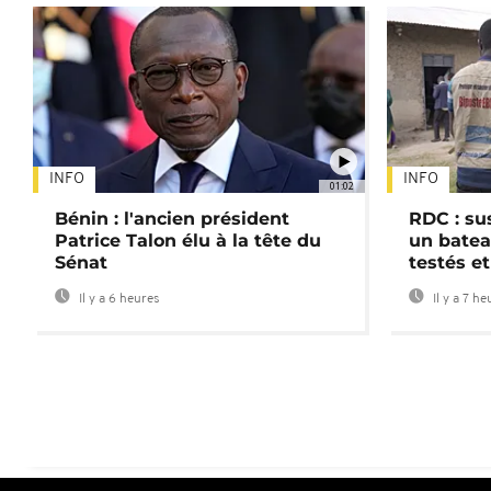
INFO
INFO
01:02
Bénin : l'ancien président
RDC : su
Patrice Talon élu à la tête du
un batea
Sénat
testés et
Il y a 6 heures
Il y a 7 he