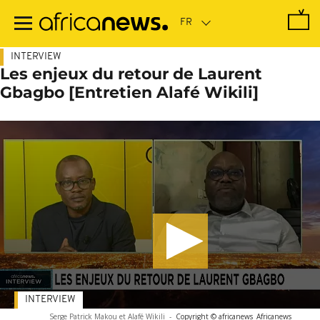
Passer
au
contenu
principal
INTERVIEW
Les enjeux du retour de Laurent
Gbagbo [Entretien Alafé Wikili]
INTERVIEW
Serge Patrick Makou et Alafé Wikili
-
Copyright © africanews
Africanews