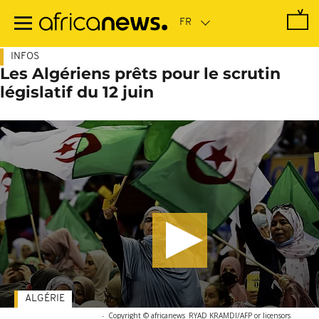
Passer
au
contenu
principal
INFOS
Les Algériens prêts pour le scrutin
législatif du 12 juin
ALGÉRIE
-
Copyright © africanews
RYAD KRAMDI/AFP or licensors