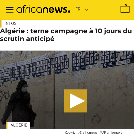
Passer
au
contenu
principal
INFOS
Algérie : terne campagne à 10 jours du
scrutin anticipé
ALGÉRIE
-
Copyright © africanews
-/AFP or licensors