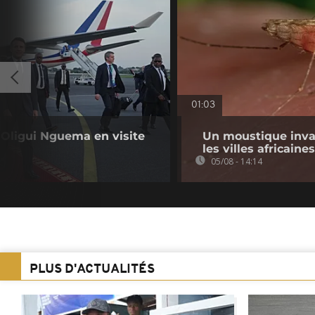
01:03
e Oligui Nguema en visite
Un moustique inva
les villes africaines
05/08 - 14:14
PLUS D'ACTUALITÉS