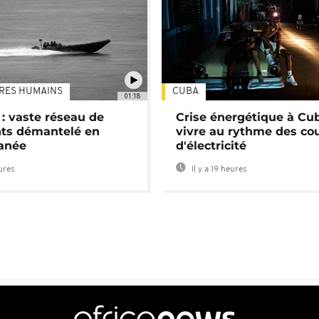
TRES HUMAINS
CUBA
01:18
: vaste réseau de
Crise énergétique à Cub
nts démantelé en
vivre au rythme des co
anée
d'électricité
eures
Il y a 19 heures