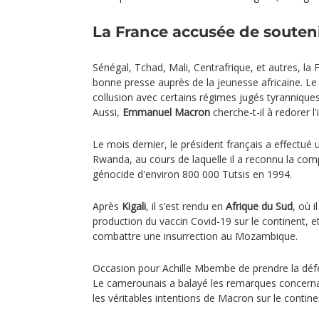
La France accusée de soutenir 
Sénégal, Tchad, Mali, Centrafrique, et autres, la
bonne presse auprès de la jeunesse africaine. L
collusion avec certains régimes jugés tyranniques
Aussi,
Emmanuel Macron
cherche-t-il à redorer 
Le mois dernier, le président français a effectué u
Rwanda, au cours de laquelle il a reconnu la comp
génocide d'environ 800 000 Tutsis en 1994.
Après
Kigali
, il s’est rendu en
Afrique du Sud
, où i
production du vaccin Covid-19 sur le continent, e
combattre une insurrection au Mozambique.
Occasion pour Achille Mbembe de prendre la défen
Le camerounais a balayé les remarques concernan
les véritables intentions de Macron sur le contine