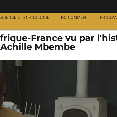
S
SCIENCE & TECHNOLOGIE
NO COMMENT
PROGR
ique-France vu par l'his
 Achille Mbembe