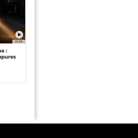
01:54
a :
upures