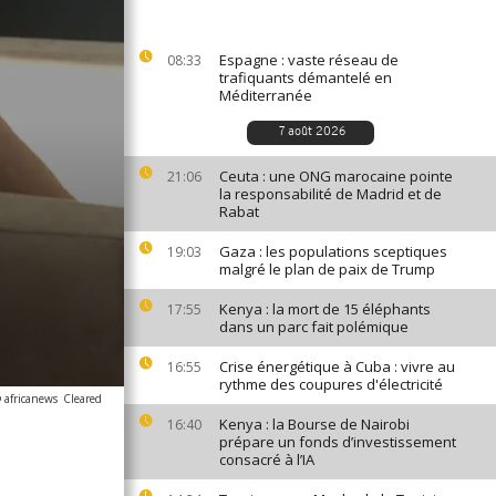
Espagne : vaste réseau de
08:33
trafiquants démantelé en
Méditerranée
7 août 2026
Ceuta : une ONG marocaine pointe
21:06
la responsabilité de Madrid et de
Rabat
Gaza : les populations sceptiques
19:03
malgré le plan de paix de Trump
Kenya : la mort de 15 éléphants
17:55
dans un parc fait polémique
Crise énergétique à Cuba : vivre au
16:55
rythme des coupures d'électricité
 africanews
Cleared
Kenya : la Bourse de Nairobi
16:40
prépare un fonds d’investissement
consacré à l’IA