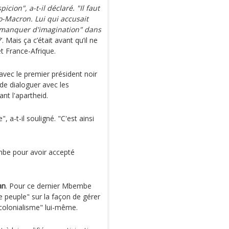
icion", a-t-il déclaré. "Il faut
o-Macron. Lui qui accusait
’ "manquer d'imagination" dans
*
’. Mais ça c’était avant qu’il ne
t France-Afrique.
s avec le premier président noir
de dialoguer avec les
nt l'apartheid.
 a-t-il souligné. "C'est ainsi
embe pour avoir accepté
an
. Pour ce dernier Mbembe
e peuple" sur la façon de gérer
tcolonialisme" lui-même.