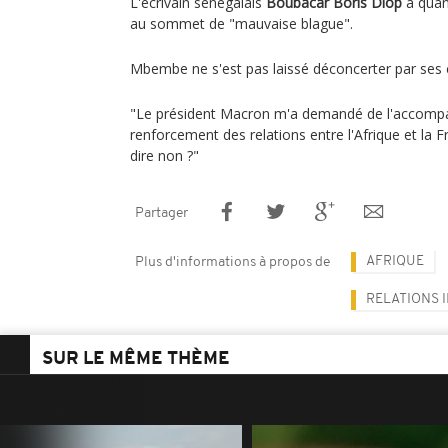
L'écrivain sénégalais
Boubacar Boris Diop
a quant
au sommet de "mauvaise blague".
Mbembe ne s'est pas laissé déconcerter par ses c
"Le président Macron m'a demandé de l'accompa
renforcement des relations entre l'Afrique et la Fr
dire non ?"
Partager
AFRIQUE
Plus d'informations à propos de
RELATIONS 
SUR LE MÊME THÈME