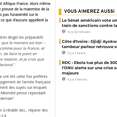
et Afrique-France. Alors même
preuve de la mainmise de la
VOUS AIMEREZ AUSSI
 pas l’unanimité sur le
e que d’aucuns appellent la
Le Sénat américain vote u
train de sanctions contre l
Il y a 52 minutes
'en diriger les préparatifs
Côte d'Ivoire : Djidji Ayokw
is que le moment est bon --
tambour parleur retrouve s
 comme pour la France, et
Il y a 1 heure
on, de faire le point en
relation, et je crois que
RDC : Ebola tue plus de 300
lectoral.
"
l'ONU alerte sur une crise s
majeure
ine ont été cette fois préférés
Il y a 3 heures
ngagement de l’armée française
ment des sujets sur lesquels
lle Mbembé pense cependant
endemain"
r à rétablir des... réparer des
t-il.