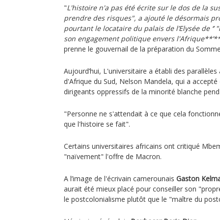
"
L'histoire n'a pas été écrite sur le dos de la susp
prendre des risques", a ajouté le désormais pr
pourtant le locataire du palais de l’Elysée de ‘
son engagement politique envers l'Afrique**’*
prenne le gouvernail de la préparation du Somme
Aujourd’hui, L'universitaire a établi des parallèle
d'Afrique du Sud, Nelson Mandela, qui a accepté 
dirigeants oppressifs de la minorité blanche penda
"Personne ne s'attendait à ce que cela fonctionne",
que l'histoire se fait".
Certains universitaires africains ont critiqué Mb
"naïvement" l'offre de Macron.
A l’image de l'écrivain camerounais
Gaston Kelm
aurait été mieux placé pour conseiller son "propr
le postcolonialisme plutôt que le "maître du pos