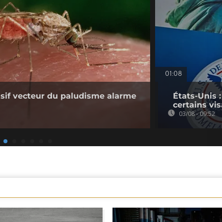
01:08
sif vecteur du paludisme alarme
États-Unis 
certains vi
03/08 - 09:52