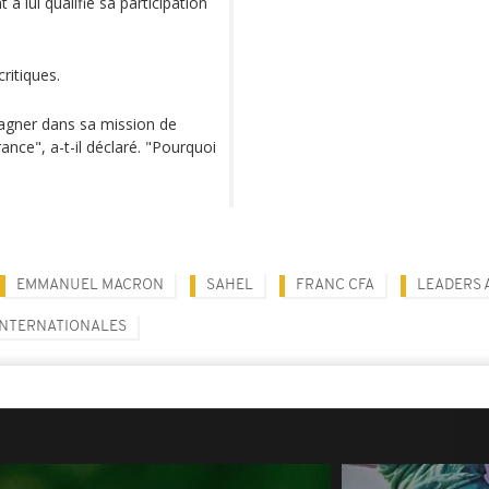
 à lui qualifié sa participation
ritiques.
gner dans sa mission de
ance", a-t-il déclaré. "Pourquoi
EMMANUEL MACRON
SAHEL
FRANC CFA
LEADERS 
INTERNATIONALES