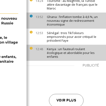
Tourisme : au Maghreb, la Tunisie
14:24
attire davantage de français que le
Maroc
Ghana : l’inflation tombe à 4,6 %, un
13:52
n nouveau
nouveau signe de redressement
a Russie
économique
Sénégal : trois TikTokeurs
12:53
emprisonnés pour avoir critiqué le
e, le
président Faye
on village
Kenya : un fauteuil roulant
12:48
écologique et abordable pour les
 enfants,
enfants
anitaire
PUBLICITÉ
VOIR PLUS