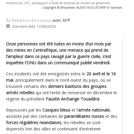
miliciens du CPC, provoquant la fuite de dizaines de milliers de personnes
-
Copyright © africanews
ALEXIS HUGUET/AFP or licensors
avec AFP
By Rédaction Africanews
Dernière MAJ:
13/08/2024
Onze personnes ont été tuées en moins d’un mois par
des mines en Centrafrique, une menace qui prend de
l’ampleur dans ce pays ravagé par la guerre civile, s’est
inquiétée l'ONU dans un communiqué publié vendredi.
Ces incidents ont été enregistrés entre le
20 avril et le 16
mai
, principalement dans le nord-ouest du pays, où se
trouvent certains des
derniers bastions des groupes
armés rebelles
qui ont tenté de renverser en décembre le
régime du président
Faustin Archange Touadéra
.
Repoussés par les
Casques bleus
et l’
armée nationale
,
assistée par des centaines de
paramilitaires russes
et des
forces régulières rwandaises
, les rebelles se sont
dispersés loin des villes et continuent d’entretenir