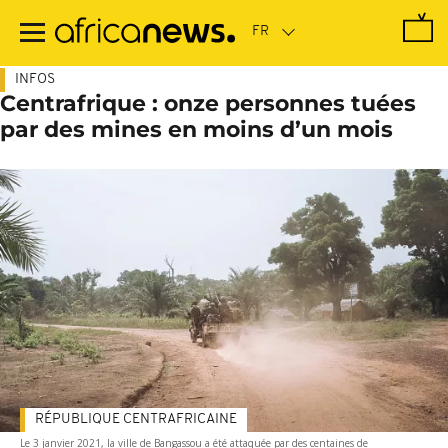
Passer
au
contenu
principal
INFOS
Centrafrique : onze personnes tuées
par des mines en moins d’un mois
RÉPUBLIQUE CENTRAFRICAINE
Le 3 janvier 2021, la ville de Bangassou a été attaquée par des centaines de