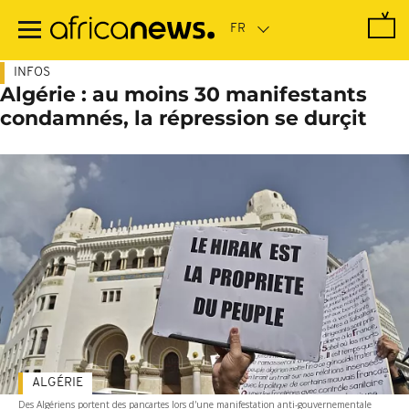
Passer
au
contenu
principal
INFOS
Algérie : au moins 30 manifestants
condamnés, la répression se durçit
ALGÉRIE
Des Algériens portent des pancartes lors d'une manifestation anti-gouvernementale