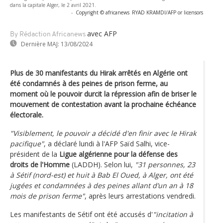
dans la capitale Alger, le 2 avril 2021.
-
Copyright © africanews
RYAD KRAMDI/AFP or licensors
avec AFP
By Rédaction Africanews
Dernière MAJ:
13/08/2024
Plus de 30 manifestants du Hirak arrêtés en Algérie ont
été condamnés à des peines de prison ferme, au
moment où le pouvoir durcit la répression afin de briser le
mouvement de contestation avant la prochaine échéance
électorale.
"Visiblement, le pouvoir a décidé d'en finir avec le Hirak
pacifique"
, a déclaré lundi à l'AFP Saïd Salhi, vice-
président de la
Ligue algérienne pour la défense des
droits de l'Homme
(LADDH). Selon lui,
"31 personnes, 23
à Sétif (nord-est) et huit à Bab El Oued, à Alger, ont été
jugées et condamnées à des peines allant d’un an à 18
mois de prison ferme"
, après leurs arrestations vendredi.
Les manifestants de Sétif ont été accusés d'
"incitation à