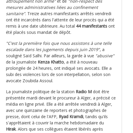
attroupement non armé"
et de
"non-respect des
mesures administratives liées au confinement
sanitaire"
. Treize autres manifestants arrêtés vendredi
ont été incarcérés dans l'attente de leur procès qui a été
remis à une date ultérieure. Au total
44 manifestants
ont
été placés sous mandat de dépôt.
"C'est la première fois que nous assistons à une telle
escalade dans les jugements depuis juin 2019"
, a
souligné Saïd Salhi. Par ailleurs, la garde à vue
"abusive"
de la journaliste
Kenza Khatto
, a été à nouveau
prolongée de 24 heures, ont indiqué ses avocats. Elle a
subi des violences lors de son interpellation, selon son
avocate Zoubida Assoul.
La journaliste politique de la station
Radio M
doit être
présentée mardi devant le procureur à Alger, a précisé ce
média en ligne privé. Elle a été arrêtée vendredi à Alger,
avec une quinzaine de reporters et photographes de
presse, dont celui de l'AFP,
Ryad Kramdi
, tandis qu'ils
s'apprêtaient à couvrir la marche hebdomadaire du
Hirak
. Alors que ses collègues étaient libérés après