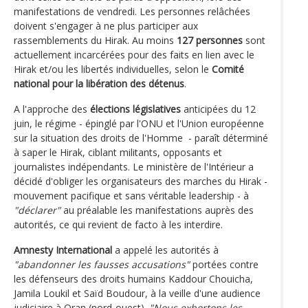
manifestations de vendredi. Les personnes relâchées
doivent s'engager à ne plus participer aux
rassemblements du Hirak. Au moins
127 personnes
sont
actuellement incarcérées pour des faits en lien avec le
Hirak et/ou les libertés individuelles, selon le
Comité
national pour la libération des détenus
.
A l'approche des
élections législatives
anticipées du 12
juin, le régime - épinglé par l'ONU et l'Union européenne
sur la situation des droits de l'Homme - paraît déterminé
à saper le Hirak, ciblant militants, opposants et
journalistes indépendants. Le ministère de l'Intérieur a
décidé d'obliger les organisateurs des marches du Hirak -
mouvement pacifique et sans véritable leadership - à
"déclarer"
au préalable les manifestations auprès des
autorités, ce qui revient de facto à les interdire.
Amnesty International
a appelé les autorités à
"abandonner les fausses accusations"
portées contre
les défenseurs des droits humains Kaddour Chouicha,
Jamila Loukil et Saïd Boudour, à la veille d'une audience
judiciaire à Oran (nord-ouest).
"Nous exhortons les